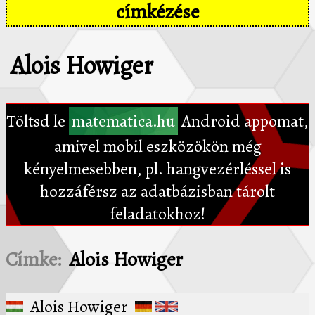
címkézése
Alois Howiger
Töltsd le
matematica.hu
Android appomat,
amivel mobil eszközökön még
kényelmesebben, pl. hangvezérléssel is
hozzáférsz az adatbázisban tárolt
feladatokhoz!
Címke:
Alois Howiger
Alois Howiger