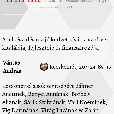
| A feladatok az
Oktatási Hivatal
honlapjáról
6925
származnak. |
A felkészüléshez jó kedvet kíván a szoftver
kitalálója, fejlesztője és finanszírozója,
Vántus
Kecskemét, 20/424-89-36
András
Köszönettel a sok segítségért Báhner
Anettnek, Bényei Annának, Borbély
Alíznak, Sárik Szilviának, Vári Noéminek,
Víg Dorinának, Virág Lucának és Zalán