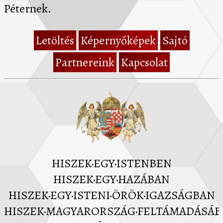
Péternek.
Letöltés
Képernyőképek
Sajtó
Partnereink
Kapcsolat
HISZEK·EGY·ISTENBEN
HISZEK·EGY·HAZÁBAN
HISZEK·EGY·ISTENI·ÖRÖK·IGAZSÁGBAN
HISZEK·MAGYARORSZÁG·FELTÁMADÁSÁ