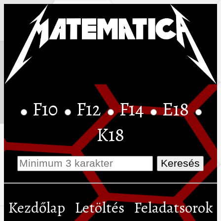
F10
F12
F14
E18
K18
Kezdőlap
Letöltés
Feladatsorok