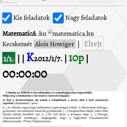
Kis feladatok
Nagy feladatok
MatematicA
.hu
Elrejt
Kecskemét
Alois Howiger
|
K
10p
1/1.
| |
2012/1/7. |
|
00:00:00