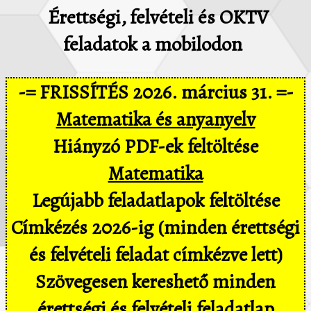
Érettségi, felvételi és OKTV
feladatok a mobilodon
-= FRISSÍTÉS 2026. március 31. =-
Matematika és anyanyelv
Hiányzó PDF-ek feltöltése
Matematika
Legújabb feladatlapok feltöltése
Címkézés 2026-ig (minden érettségi
és felvételi feladat címkézve lett)
Szövegesen kereshető minden
érettségi és felvételi feladatlap