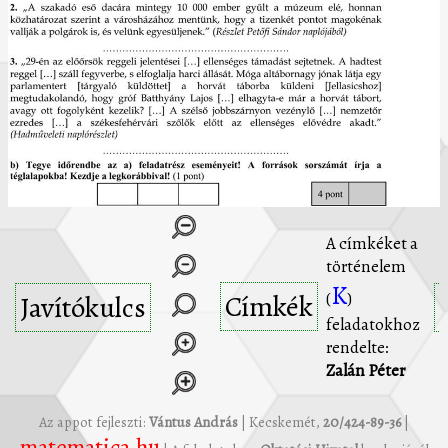
A címkéket a
történelem
K
Címkék
(
)
Javítókulcs
feladatokhoz
rendelte:
Zalán Péter
Az appot fejleszti:
Vántus András
| Kecskemét,
20/424-89-36
|
matematica.hu