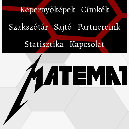
Képernyőképek
Címkék
Szakszótár
Sajtó
Partnereink
Statisztika
Kapcsolat