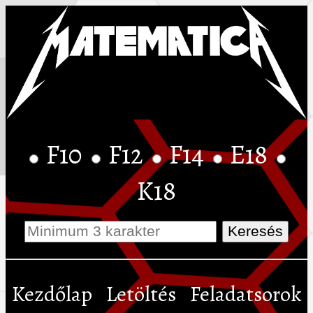
F10
F12
F14
E18
K18
Kezdőlap
Letöltés
Feladatsorok