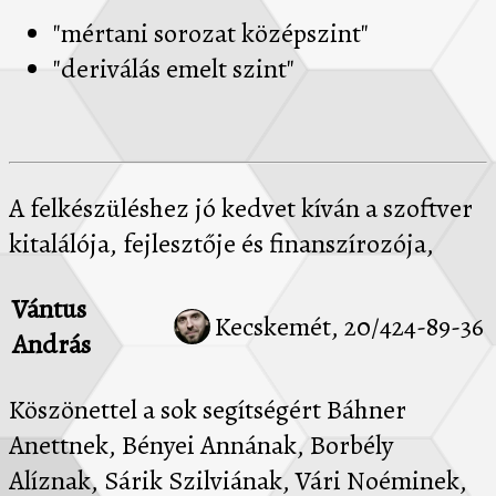
"mértani sorozat középszint"
"deriválás emelt szint"
A felkészüléshez jó kedvet kíván a szoftver
kitalálója, fejlesztője és finanszírozója,
Vántus
Kecskemét, 20/424-89-36
András
Köszönettel a sok segítségért Báhner
Anettnek, Bényei Annának, Borbély
Alíznak, Sárik Szilviának, Vári Noéminek,