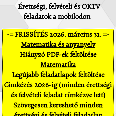
Érettségi, felvételi és OKTV
feladatok a mobilodon
-= FRISSÍTÉS 2026. március 31. =-
Matematika és anyanyelv
Hiányzó PDF-ek feltöltése
Matematika
Legújabb feladatlapok feltöltése
Címkézés 2026-ig (minden érettségi
és felvételi feladat címkézve lett)
Szövegesen kereshető minden
érettségi és felvételi feladatlap