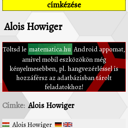
címkézése
Alois Howiger
Töltsd le
matematica.hu
Android appomat,
amivel mobil eszközökön még
kényelmesebben, pl. hangvezérléssel is
hozzáférsz az adatbázisban tárolt
feladatokhoz!
Címke:
Alois Howiger
Alois Howiger