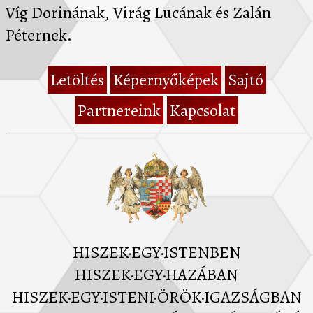
Víg Dorinának, Virág Lucának és Zalán
Péternek.
Letöltés
Képernyőképek
Sajtó
Partnereink
Kapcsolat
HISZEK·EGY·ISTENBEN
HISZEK·EGY·HAZÁBAN
HISZEK·EGY·ISTENI·ÖRÖK·IGAZSÁGBAN