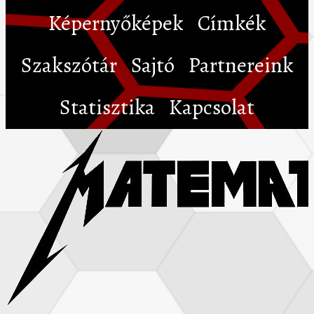
Képernyőképek
Címkék
Szakszótár
Sajtó
Partnereink
Statisztika
Kapcsolat