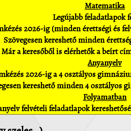
Matematika
Legújabb feladatlapok fe
kézés 2026-ig (minden érettségi és felv
Szövegesen kereshető minden érettségi 
Már a keresőből is elérhetők a beírt cí
Anyanyelv
mkézés 2026-ig a 4 osztályos gimnázium
gesen kereshető minden 4 osztályos gim
Folyamatban
nyelv felvételi feladatlapok kereshető
gy szeles…)