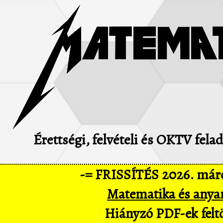
Érettségi, felvételi és OKTV fel
-= FRISSÍTÉS 2026. márc
Matematika és anya
Hiányzó PDF-ek feltö