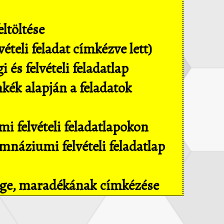
ltöltése
ételi feladat címkézve lett)
és felvételi feladatlap
mkék alapján a feladatok
i felvételi feladatlapokon
náziumi felvételi feladatlap
sége, maradékának címkézése