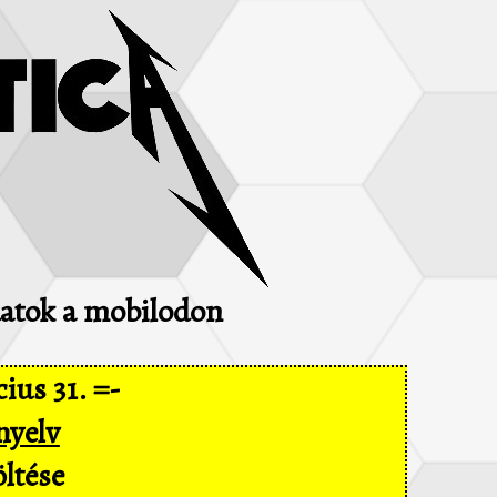
adatok a mobilodon
ius 31. =-
nyelv
ltése