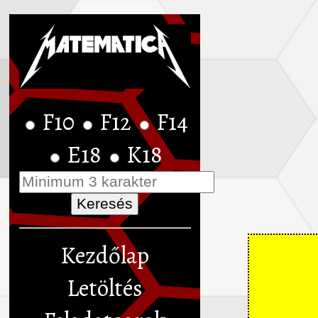
F10
F12
F14
E18
K18
Kezdőlap
Letöltés