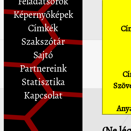
Feladatsorok
Képernyőképek
Címkék
Cím
Szakszótár
Sajtó
Partnereink
Cí
Statisztika
Szöve
Kapcsolat
Anya
(Ne lé