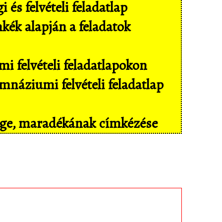
és felvételi feladatlap
mkék alapján a feladatok
i felvételi feladatlapokon
náziumi felvételi feladatlap
sége, maradékának címkézése
il eszközökön még kényelmesebben,
isban tárolt feladatokhoz!