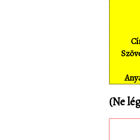
Képernyőképek
Címkék
Szakszótár
Cí
Sajtó
Szöve
Partnereink
Statisztika
Anya
Kapcsolat
(Ne lé
Töltsd le