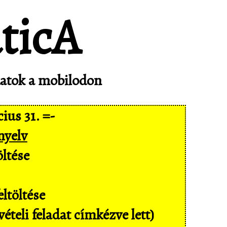
adatok a mobilodon
ius 31. =-
nyelv
ltése
ltöltése
ételi feladat címkézve lett)