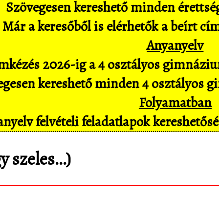
Szövegesen kereshető minden érettségi 
Már a keresőből is elérhetők a beírt cí
Anyanyelv
mkézés 2026-ig a 4 osztályos gimnázium
gesen kereshető minden 4 osztályos gim
Folyamatban
nyelv felvételi feladatlapok kereshető
gy szeles…)
matematica.hu
Android appomat, amivel mob
pl. hangvezérléssel is hozzáférsz az adatbáz