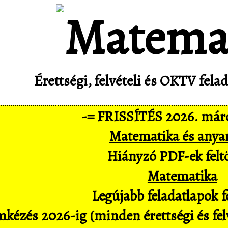
Érettségi, felvételi és OKTV fel
-= FRISSÍTÉS 2026. márc
Matematika és anya
Hiányzó PDF-ek feltö
Matematika
Legújabb feladatlapok fe
kézés 2026-ig (minden érettségi és felv