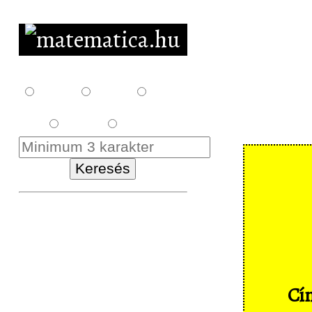
F10
F12
F14
E18
K18
Kezdőlap
Letöltés
Feladatsorok
Cím