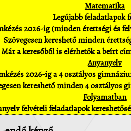
Matematika
Legújabb feladatlapok fe
kézés 2026-ig (minden érettségi és felv
Szövegesen kereshető minden érettségi 
Már a keresőből is elérhetők a beírt cí
Anyanyelv
mkézés 2026-ig a 4 osztályos gimnázium
gesen kereshető minden 4 osztályos gim
Folyamatban
nyelv felvételi feladatlapok kereshető
 -endő képző