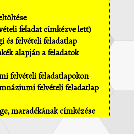
ltöltése
ételi feladat címkézve lett)
és felvételi feladatlap
mkék alapján a feladatok
i felvételi feladatlapokon
náziumi felvételi feladatlap
sége, maradékának címkézése