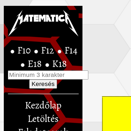
F10
F12
F14
E18
K18
Kezdőlap
Letöltés