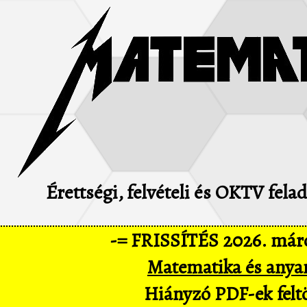
Érettségi, felvételi és OKTV fel
-= FRISSÍTÉS 2026. márc
Matematika és anya
Hiányzó PDF-ek feltö