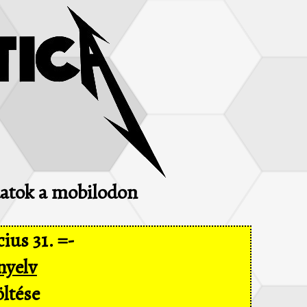
adatok a mobilodon
ius 31. =-
nyelv
ltése