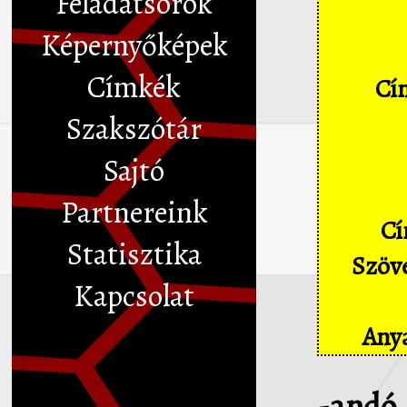
Feladatsorok
Képernyőképek
Címkék
Cím
Szakszótár
Sajtó
Partnereink
Cí
Statisztika
Szöve
Kapcsolat
Anya
-andó,