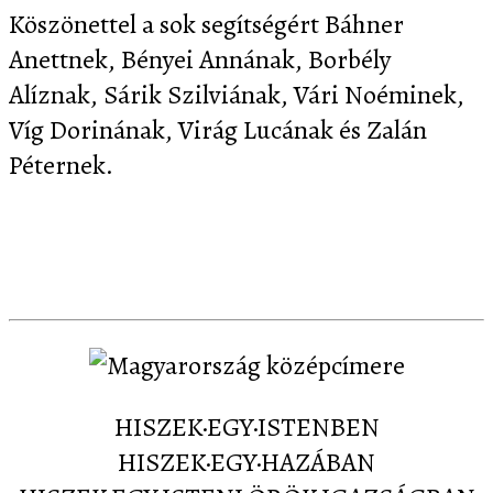
Köszönettel a sok segítségért Báhner
Anettnek, Bényei Annának, Borbély
Alíznak, Sárik Szilviának, Vári Noéminek,
Víg Dorinának, Virág Lucának és Zalán
Péternek.
Letöltés
Képernyőképek
Sajtó
Partnereink
Kapcsolat
HISZEK·EGY·ISTENBEN
HISZEK·EGY·HAZÁBAN