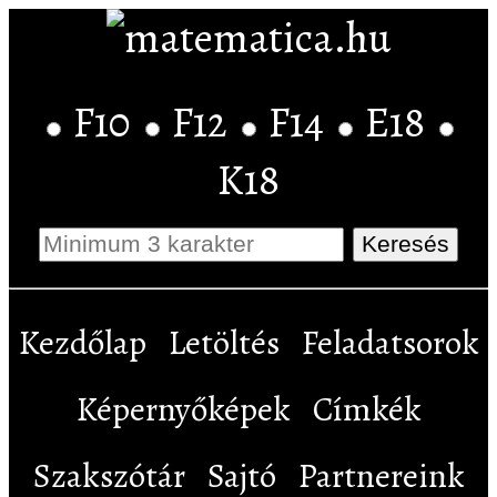
F10
F12
F14
E18
K18
Kezdőlap
Letöltés
Feladatsorok
Képernyőképek
Címkék
Szakszótár
Sajtó
Partnereink