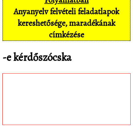
Anyanyelv felvételi feladatlapok
kereshetősége, maradékának
címkézése
-e kérdőszócska
Töltsd le
matematica.hu
Android appomat,
amivel mobil eszközökön még
kényelmesebben, pl. hangvezérléssel is
hozzáférsz az adatbázisban tárolt
feladatokhoz!