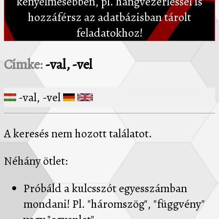
kényelmesebben, pl. hangvezérléssel is
hozzáférsz az adatbázisban tárolt
feladatokhoz!
Címke:
-val, -vel
-val, -vel
A keresés nem hozott találatot.
Néhány ötlet:
Próbáld a kulcsszót egyesszámban
mondani! Pl. "háromszög", "függvény"