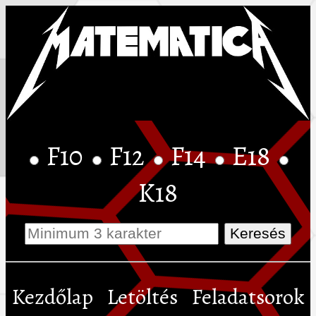
F10
F12
F14
E18
K18
Kezdőlap
Letöltés
Feladatsorok