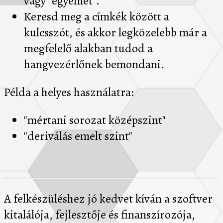
vagy "egyenlet".
Keresd meg a címkék között a
kulcsszót, és akkor legközelebb már a
megfelelő alakban tudod a
hangvezérlőnek bemondani.
Példa a helyes használatra:
"mértani sorozat középszint"
"deriválás emelt szint"
A felkészüléshez jó kedvet kíván a szoftver
kitalálója, fejlesztője és finanszírozója,