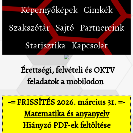
Képernyőképek
Címkék
Szakszótár
Sajtó
Partnereink
Statisztika
Kapcsolat
Érettségi, felvételi és OKTV
feladatok a mobilodon
-= FRISSÍTÉS 2026. március 31. =-
Matematika és anyanyelv
Hiányzó PDF-ek feltöltése