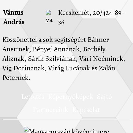
Vántus
Kecskemét, 20/424-89-
András
36
Köszönettel a sok segítségért Báhner
Anettnek, Bényei Annának, Borbély
Alíznak, Sárik Szilviának, Vári Noéminek,
Víg Dorinának, Virág Lucának és Zalán
Péternek.
Letöltés
Képernyőképek
Sajtó
Partnereink
Kapcsolat