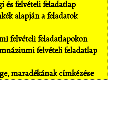
és felvételi feladatlap
mkék alapján a feladatok
i felvételi feladatlapokon
náziumi felvételi feladatlap
sége, maradékának címkézése
il eszközökön még kényelmesebben,
isban tárolt feladatokhoz!