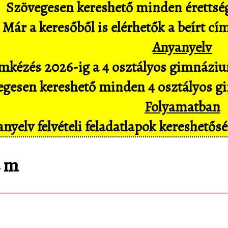
Szövegesen kereshető minden érettségi 
Már a keresőből is elérhetők a beírt cí
Anyanyelv
mkézés 2026-ig a 4 osztályos gimnázium
gesen kereshető minden 4 osztályos gim
Folyamatban
nyelv felvételi feladatlapok kereshető
2 m
matematica.hu
Android appomat, amivel mob
pl. hangvezérléssel is hozzáférsz az adatbáz