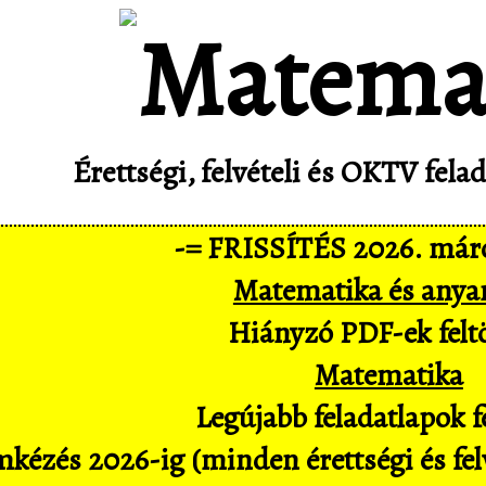
Érettségi, felvételi és OKTV fel
-= FRISSÍTÉS 2026. márc
Matematika és anya
Hiányzó PDF-ek feltö
Matematika
Legújabb feladatlapok fe
kézés 2026-ig (minden érettségi és felv