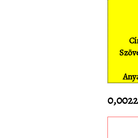
Képernyőképek
Címkék
Szakszótár
Cí
Sajtó
Szöve
Partnereink
Statisztika
Anya
Kapcsolat
0,002
Töltsd le