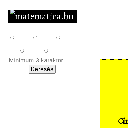
F10
F12
F14
E18
K18
Kezdőlap
Letöltés
Feladatsorok
Cím