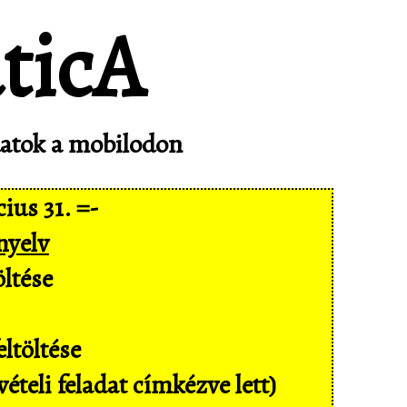
adatok a mobilodon
ius 31. =-
nyelv
ltése
ltöltése
ételi feladat címkézve lett)