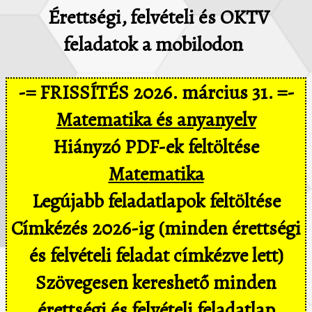
Érettségi, felvételi és OKTV
feladatok a mobilodon
-= FRISSÍTÉS 2026. március 31. =-
Matematika és anyanyelv
Hiányzó PDF-ek feltöltése
Matematika
Legújabb feladatlapok feltöltése
Címkézés 2026-ig (minden érettségi
és felvételi feladat címkézve lett)
Szövegesen kereshető minden
érettségi és felvételi feladatlap