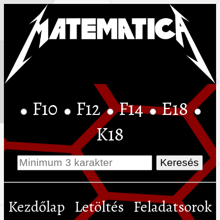
F10
F12
F14
E18
K18
Kezdőlap
Letöltés
Feladatsorok