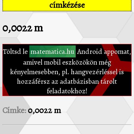
címkézése
0,0022 m
Töltsd le
matematica.hu
Android appomat,
amivel mobil eszközökön még
kényelmesebben, pl. hangvezérléssel is
hozzáférsz az adatbázisban tárolt
feladatokhoz!
Címke:
0,0022 m