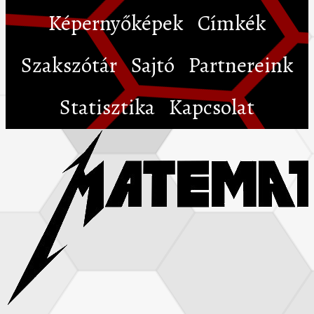
Képernyőképek
Címkék
Szakszótár
Sajtó
Partnereink
Statisztika
Kapcsolat