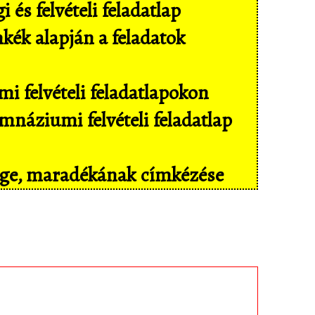
és felvételi feladatlap
mkék alapján a feladatok
i felvételi feladatlapokon
náziumi felvételi feladatlap
sége, maradékának címkézése
il eszközökön még kényelmesebben,
isban tárolt feladatokhoz!