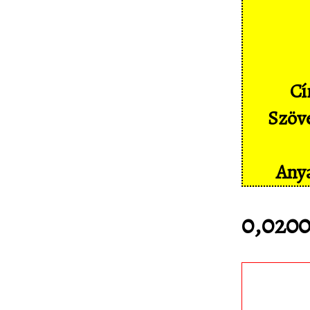
Képernyőképek
Címkék
Szakszótár
Cí
Sajtó
Szöve
Partnereink
Statisztika
Anya
Kapcsolat
0,0200
Töltsd le