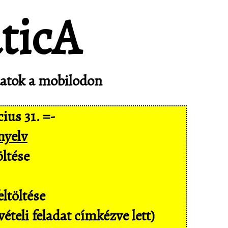
adatok a mobilodon
ius 31. =-
nyelv
ltése
ltöltése
ételi feladat címkézve lett)