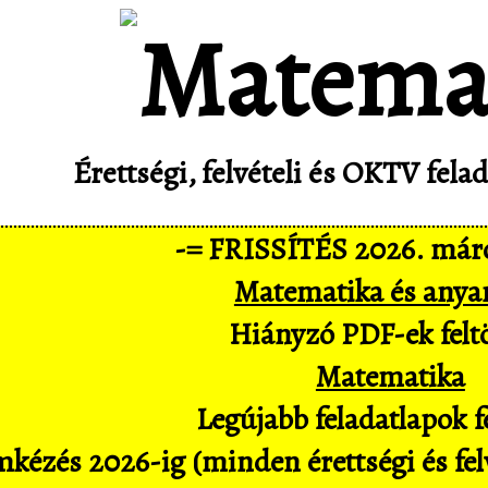
Érettségi, felvételi és OKTV fel
-= FRISSÍTÉS 2026. márc
Matematika és anya
Hiányzó PDF-ek feltö
Matematika
Legújabb feladatlapok fe
kézés 2026-ig (minden érettségi és felv