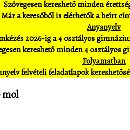
Szövegesen kereshető minden érettségi 
Már a keresőből is elérhetők a beírt cí
Anyanyelv
mkézés 2026-ig a 4 osztályos gimnázium
gesen kereshető minden 4 osztályos gim
Folyamatban
nyelv felvételi feladatlapok kereshető
 mol
matematica.hu
Android appomat, amivel mob
pl. hangvezérléssel is hozzáférsz az adatbáz