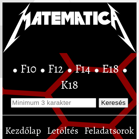
F10
F12
F14
E18
K18
Kezdőlap
Letöltés
Feladatsorok