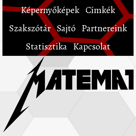
Képernyőképek
Címkék
Szakszótár
Sajtó
Partnereink
Statisztika
Kapcsolat