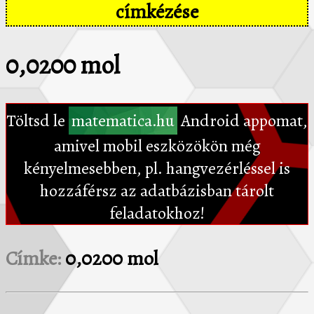
címkézése
0,0200 mol
Töltsd le
matematica.hu
Android appomat,
amivel mobil eszközökön még
kényelmesebben, pl. hangvezérléssel is
hozzáférsz az adatbázisban tárolt
feladatokhoz!
Címke:
0,0200 mol