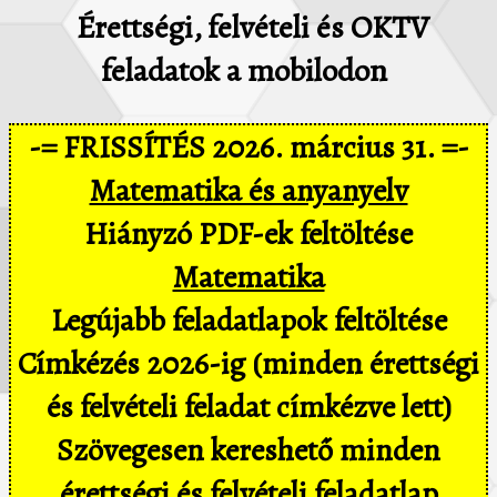
Érettségi, felvételi és OKTV
feladatok a mobilodon
-= FRISSÍTÉS 2026. március 31. =-
Matematika és anyanyelv
Hiányzó PDF-ek feltöltése
Matematika
Legújabb feladatlapok feltöltése
Címkézés 2026-ig (minden érettségi
és felvételi feladat címkézve lett)
Szövegesen kereshető minden
érettségi és felvételi feladatlap