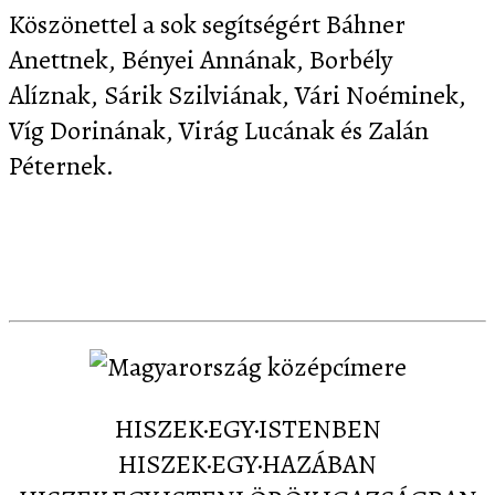
Köszönettel a sok segítségért Báhner
Anettnek, Bényei Annának, Borbély
Alíznak, Sárik Szilviának, Vári Noéminek,
Víg Dorinának, Virág Lucának és Zalán
Péternek.
Letöltés
Képernyőképek
Sajtó
Partnereink
Kapcsolat
HISZEK·EGY·ISTENBEN
HISZEK·EGY·HAZÁBAN