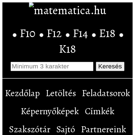
F10
F12
F14
E18
K18
Kezdőlap
Letöltés
Feladatsorok
Képernyőképek
Címkék
Szakszótár
Sajtó
Partnereink