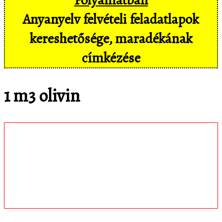
Anyanyelv felvételi feladatlapok
kereshetősége, maradékának
címkézése
1 m3 olivin
Töltsd le
matematica.hu
Android appomat,
amivel mobil eszközökön még
kényelmesebben, pl. hangvezérléssel is
hozzáférsz az adatbázisban tárolt
feladatokhoz!