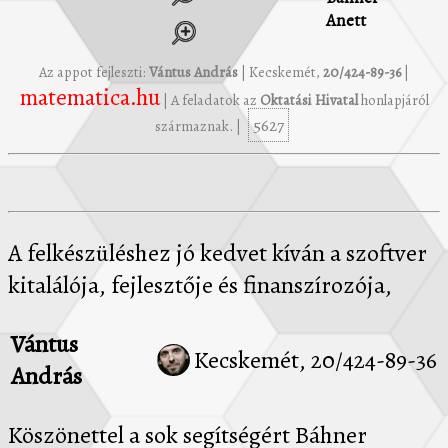
Anett
Az appot fejleszti:
Vántus András
| Kecskemét,
20/424-89-36
|
matematica.hu
| A feladatok az
Oktatási Hivatal
honlapjáról
5627
származnak. |
A felkészüléshez jó kedvet kíván a szoftver
kitalálója, fejlesztője és finanszírozója,
Vántus
Kecskemét, 20/424-89-36
András
Köszönettel a sok segítségért Báhner