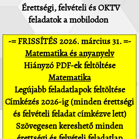
Érettségi, felvételi és OKTV
feladatok a mobilodon
-= FRISSÍTÉS 2026. március 31. =-
Matematika és anyanyelv
Hiányzó PDF-ek feltöltése
Matematika
Legújabb feladatlapok feltöltése
Címkézés 2026-ig (minden érettségi
és felvételi feladat címkézve lett)
Szövegesen kereshető minden
érettségi és felvételi feladatlap