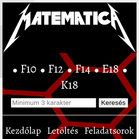
F10
F12
F14
E18
K18
Kezdőlap
Letöltés
Feladatsorok