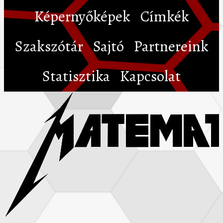
Képernyőképek
Címkék
Szakszótár
Sajtó
Partnereink
Statisztika
Kapcsolat