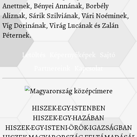
Anettnek, Bényei Annának, Borbély
Alíznak, Sárik Szilviának, Vári Noéminek,
Víg Dorinának, Virág Lucának és Zalán
Péternek.
Letöltés
Képernyőképek
Sajtó
Partnereink
Kapcsolat
HISZEK·EGY·ISTENBEN
HISZEK·EGY·HAZÁBAN
HISZEK·EGY·ISTENI·ÖRÖK·IGAZSÁGBAN