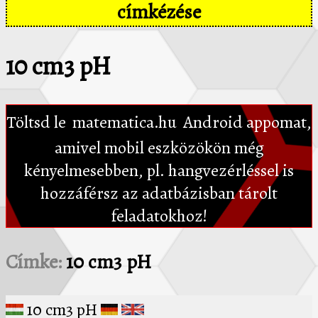
címkézése
10 cm3 pH
Töltsd le
matematica.hu
Android appomat,
amivel mobil eszközökön még
kényelmesebben, pl. hangvezérléssel is
hozzáférsz az adatbázisban tárolt
feladatokhoz!
Címke:
10 cm3 pH
10 cm3 pH