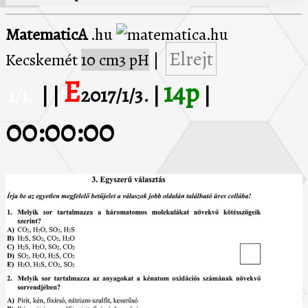
MatematicA
.hu
Elrejt
Kecskemét
10 cm3 pH
|
E
14p
1/1.
| |
2017/1/3. |
|
00:00:00