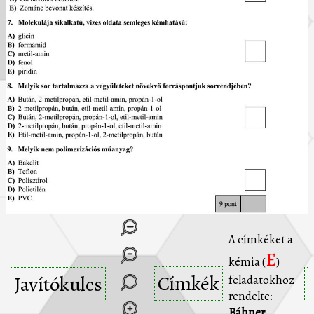
A címkéket a
E
kémia (
)
Címkék
Javítókulcs
feladatokhoz
rendelte:
Báhner