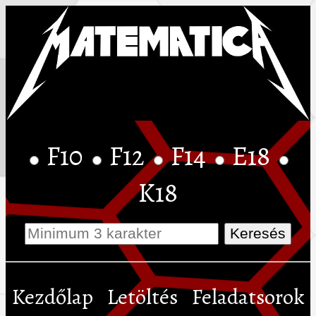
F10
F12
F14
E18
K18
Kezdőlap
Letöltés
Feladatsorok