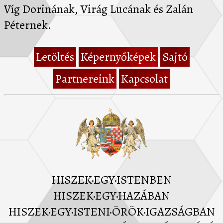
Víg Dorinának, Virág Lucának és Zalán
Péternek.
Letöltés
Képernyőképek
Sajtó
Partnereink
Kapcsolat
HISZEK·EGY·ISTENBEN
HISZEK·EGY·HAZÁBAN
HISZEK·EGY·ISTENI·ÖRÖK·IGAZSÁGBAN