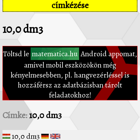
címkézése
10,0 dm3
Töltsd le
matematica.hu
Android appomat,
amivel mobil eszközökön még
kényelmesebben, pl. hangvezérléssel is
hozzáférsz az adatbázisban tárolt
feladatokhoz!
Címke:
10,0 dm3
10,0 dm3