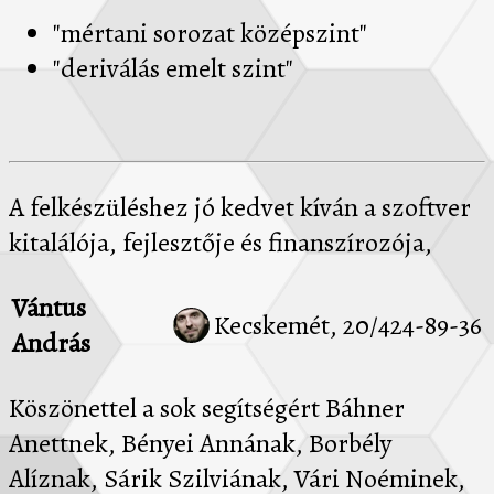
"mértani sorozat középszint"
"deriválás emelt szint"
A felkészüléshez jó kedvet kíván a szoftver
kitalálója, fejlesztője és finanszírozója,
Vántus
Kecskemét, 20/424-89-36
András
Köszönettel a sok segítségért Báhner
Anettnek, Bényei Annának, Borbély
Alíznak, Sárik Szilviának, Vári Noéminek,