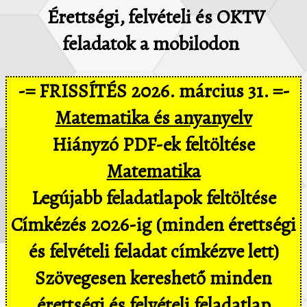
Érettségi, felvételi és OKTV
feladatok a mobilodon
-= FRISSÍTÉS 2026. március 31. =-
Matematika és anyanyelv
Hiányzó PDF-ek feltöltése
Matematika
Legújabb feladatlapok feltöltése
Címkézés 2026-ig (minden érettségi
és felvételi feladat címkézve lett)
Szövegesen kereshető minden
érettségi és felvételi feladatlap