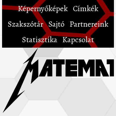
Képernyőképek
Címkék
Szakszótár
Sajtó
Partnereink
Statisztika
Kapcsolat