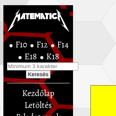
F10
F12
F14
E18
K18
Kezdőlap
Letöltés