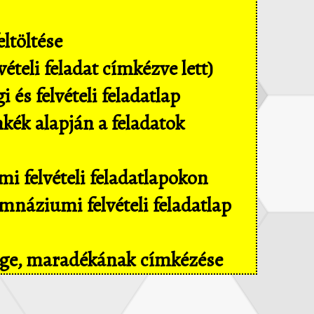
ltöltése
ételi feladat címkézve lett)
és felvételi feladatlap
mkék alapján a feladatok
i felvételi feladatlapokon
náziumi felvételi feladatlap
sége, maradékának címkézése