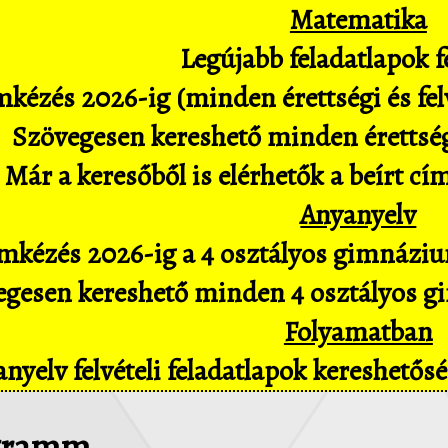
Matematika
Legújabb feladatlapok fe
kézés 2026-ig (minden érettségi és felv
Szövegesen kereshető minden érettségi 
Már a keresőből is elérhetők a beírt cí
Anyanyelv
mkézés 2026-ig a 4 osztályos gimnázium
gesen kereshető minden 4 osztályos gim
Folyamatban
nyelv felvételi feladatlapok kereshető
 gramm