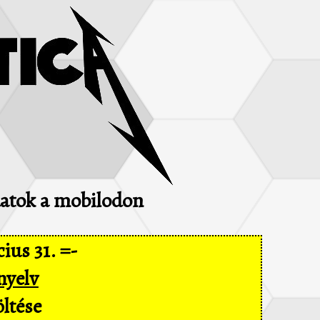
adatok a mobilodon
ius 31. =-
nyelv
ltése