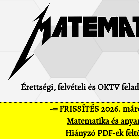
Érettségi, felvételi és OKTV fel
-= FRISSÍTÉS 2026. márc
Matematika és anya
Hiányzó PDF-ek feltö