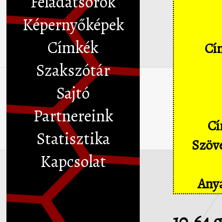
Feladatsorok
Képernyőképek
Címkék
Cím
Szakszótár
Sajtó
Partnereink
Cí
Statisztika
Szöve
Kapcsolat
Anya
10,64