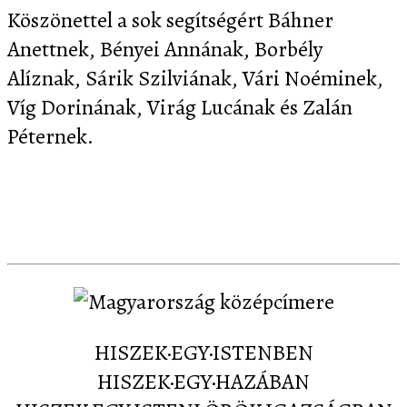
Köszönettel a sok segítségért Báhner
Anettnek, Bényei Annának, Borbély
Alíznak, Sárik Szilviának, Vári Noéminek,
Víg Dorinának, Virág Lucának és Zalán
Péternek.
Letöltés
Képernyőképek
Sajtó
Partnereink
Kapcsolat
HISZEK·EGY·ISTENBEN
HISZEK·EGY·HAZÁBAN