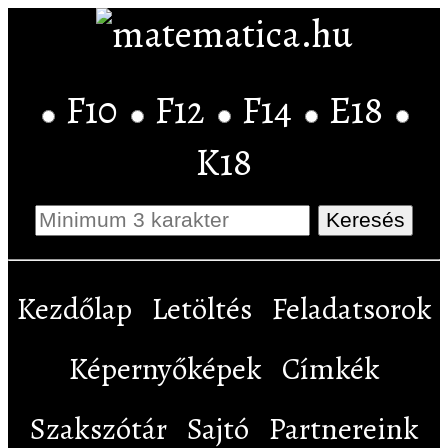
F10
F12
F14
E18
K18
Kezdőlap
Letöltés
Feladatsorok
Képernyőképek
Címkék
Szakszótár
Sajtó
Partnereink