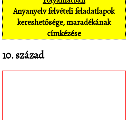
Anyanyelv felvételi feladatlapok
kereshetősége, maradékának
címkézése
10. század
Töltsd le
matematica.hu
Android appomat,
amivel mobil eszközökön még
kényelmesebben, pl. hangvezérléssel is
hozzáférsz az adatbázisban tárolt
feladatokhoz!