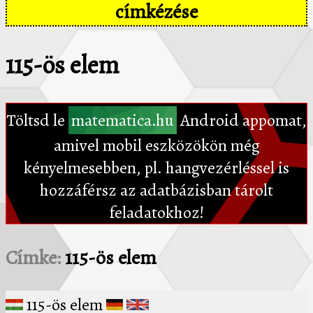
címkézése
115-ös elem
Töltsd le
matematica.hu
Android appomat,
amivel mobil eszközökön még
kényelmesebben, pl. hangvezérléssel is
hozzáférsz az adatbázisban tárolt
feladatokhoz!
Címke:
115-ös elem
115-ös elem