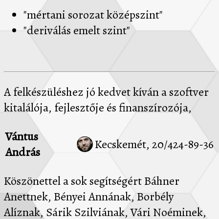
"mértani sorozat középszint"
"deriválás emelt szint"
A felkészüléshez jó kedvet kíván a szoftver
kitalálója, fejlesztője és finanszírozója,
Vántus
Kecskemét, 20/424-89-36
András
Köszönettel a sok segítségért Báhner
Anettnek, Bényei Annának, Borbély
Alíznak, Sárik Szilviának, Vári Noéminek,