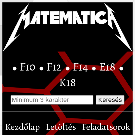
F10
F12
F14
E18
K18
Kezdőlap
Letöltés
Feladatsorok