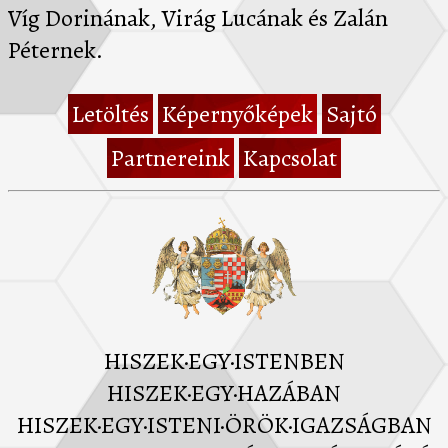
Víg Dorinának, Virág Lucának és Zalán
Péternek.
Letöltés
Képernyőképek
Sajtó
Partnereink
Kapcsolat
HISZEK·EGY·ISTENBEN
HISZEK·EGY·HAZÁBAN
HISZEK·EGY·ISTENI·ÖRÖK·IGAZSÁGBAN