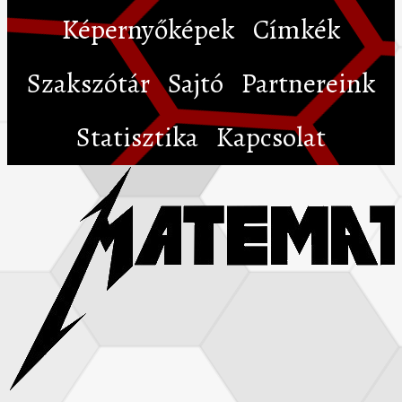
Képernyőképek
Címkék
Szakszótár
Sajtó
Partnereink
Statisztika
Kapcsolat