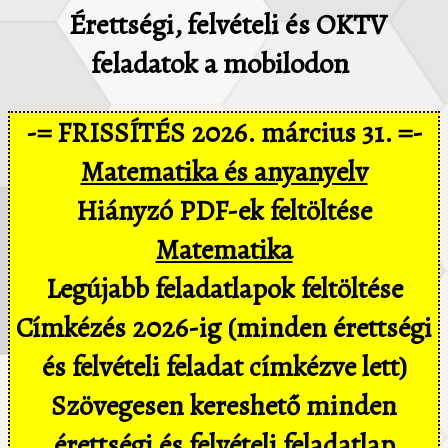
Érettségi, felvételi és OKTV
feladatok a mobilodon
-= FRISSÍTÉS 2026. március 31. =-
Matematika és anyanyelv
Hiányzó PDF-ek feltöltése
Matematika
Legújabb feladatlapok feltöltése
Címkézés 2026-ig (minden érettségi
és felvételi feladat címkézve lett)
Szövegesen kereshető minden
érettségi és felvételi feladatlap