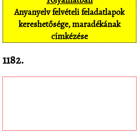
Anyanyelv felvételi feladatlapok
kereshetősége, maradékának
címkézése
1182.
Töltsd le
matematica.hu
Android appomat,
amivel mobil eszközökön még
kényelmesebben, pl. hangvezérléssel is
hozzáférsz az adatbázisban tárolt
feladatokhoz!