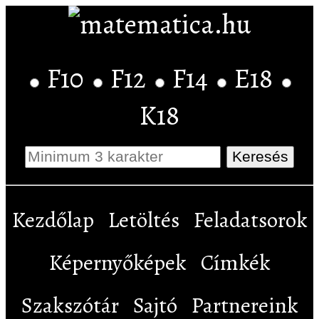
F10
F12
F14
E18
K18
Kezdőlap
Letöltés
Feladatsorok
Képernyőképek
Címkék
Szakszótár
Sajtó
Partnereink