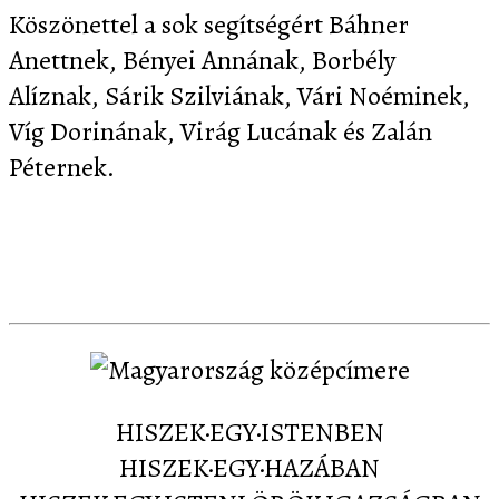
Köszönettel a sok segítségért Báhner
Anettnek, Bényei Annának, Borbély
Alíznak, Sárik Szilviának, Vári Noéminek,
Víg Dorinának, Virág Lucának és Zalán
Péternek.
Letöltés
Képernyőképek
Sajtó
Partnereink
Kapcsolat
HISZEK·EGY·ISTENBEN
HISZEK·EGY·HAZÁBAN