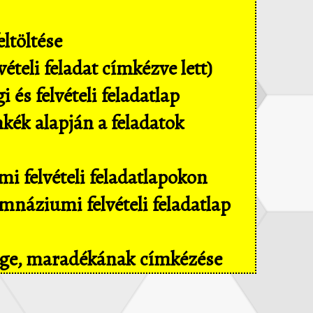
ltöltése
ételi feladat címkézve lett)
és felvételi feladatlap
mkék alapján a feladatok
i felvételi feladatlapokon
náziumi felvételi feladatlap
sége, maradékának címkézése