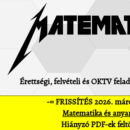
Érettségi, felvételi és OKTV fel
-= FRISSÍTÉS 2026. márc
Matematika és anya
Hiányzó PDF-ek feltö