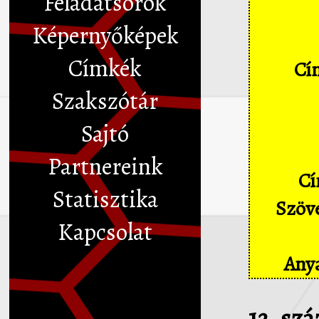
Feladatsorok
Képernyőképek
Címkék
Cím
Szakszótár
Sajtó
Partnereink
Cí
Statisztika
Szöve
Kapcsolat
Anya
12. sz