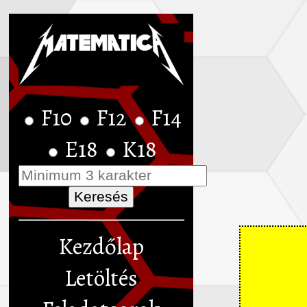
F10
F12
F14
E18
K18
Kezdőlap
Letöltés