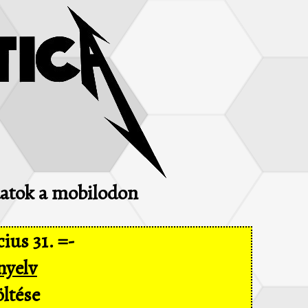
adatok a mobilodon
ius 31. =-
nyelv
ltése