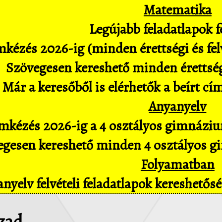
Matematika
Legújabb feladatlapok fe
kézés 2026-ig (minden érettségi és felv
Szövegesen kereshető minden érettségi 
Már a keresőből is elérhetők a beírt cí
Anyanyelv
mkézés 2026-ig a 4 osztályos gimnázium
gesen kereshető minden 4 osztályos gim
Folyamatban
nyelv felvételi feladatlapok kereshető
ázad