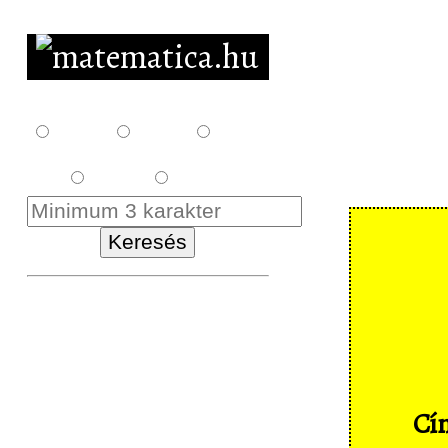
F10
F12
F14
E18
K18
Kezdőlap
Letöltés
Feladatsorok
Cím