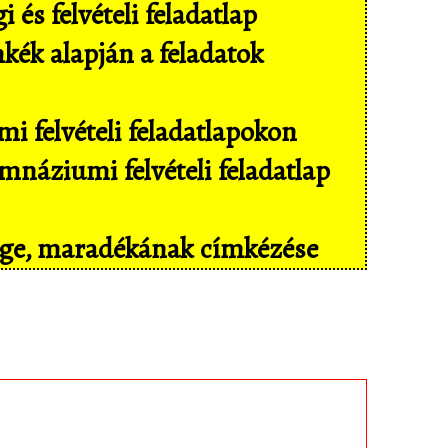
és felvételi feladatlap
mkék alapján a feladatok
i felvételi feladatlapokon
náziumi felvételi feladatlap
sége, maradékának címkézése
il eszközökön még kényelmesebben,
isban tárolt feladatokhoz!