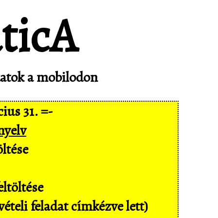
adatok a mobilodon
ius 31. =-
nyelv
ltése
ltöltése
ételi feladat címkézve lett)