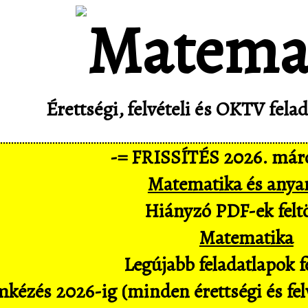
Érettségi, felvételi és OKTV fel
-= FRISSÍTÉS 2026. márc
Matematika és anya
Hiányzó PDF-ek feltö
Matematika
Legújabb feladatlapok fe
kézés 2026-ig (minden érettségi és felv