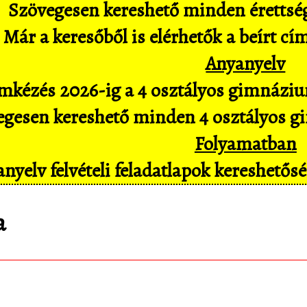
Szövegesen kereshető minden érettségi 
Már a keresőből is elérhetők a beírt cí
Anyanyelv
mkézés 2026-ig a 4 osztályos gimnázium
gesen kereshető minden 4 osztályos gim
Folyamatban
nyelv felvételi feladatlapok kereshető
a
matematica.hu
Android appomat, amivel mob
pl. hangvezérléssel is hozzáférsz az adatbáz