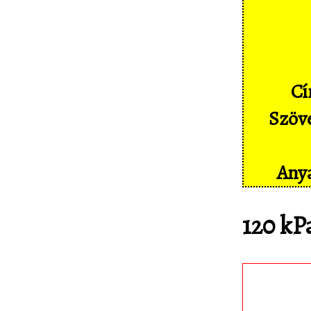
Képernyőképek
Címkék
Szakszótár
Cí
Sajtó
Szöve
Partnereink
Statisztika
Anya
Kapcsolat
120 kP
Töltsd le