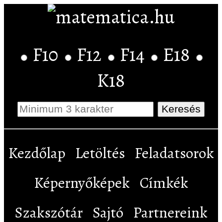
F10
F12
F14
E18
K18
Kezdőlap
Letöltés
Feladatsorok
Képernyőképek
Címkék
Szakszótár
Sajtó
Partnereink