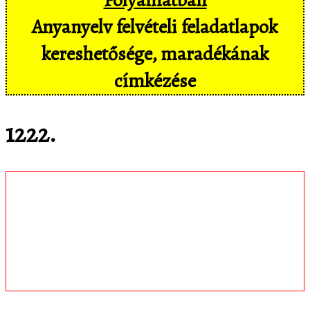
Anyanyelv felvételi feladatlapok
kereshetősége, maradékának
címkézése
1222.
Töltsd le
matematica.hu
Android appomat,
amivel mobil eszközökön még
kényelmesebben, pl. hangvezérléssel is
hozzáférsz az adatbázisban tárolt
feladatokhoz!