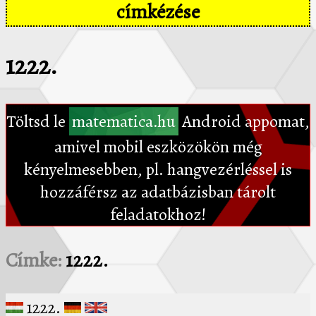
címkézése
1222.
Töltsd le
matematica.hu
Android appomat,
amivel mobil eszközökön még
kényelmesebben, pl. hangvezérléssel is
hozzáférsz az adatbázisban tárolt
feladatokhoz!
Címke:
1222.
1222.