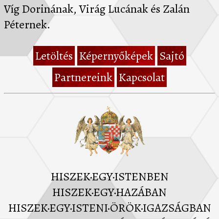
Víg Dorinának, Virág Lucának és Zalán
Péternek.
Letöltés
Képernyőképek
Sajtó
Partnereink
Kapcsolat
HISZEK·EGY·ISTENBEN
HISZEK·EGY·HAZÁBAN
HISZEK·EGY·ISTENI·ÖRÖK·IGAZSÁGBAN