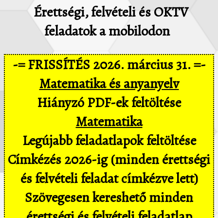
Érettségi, felvételi és OKTV
feladatok a mobilodon
-= FRISSÍTÉS 2026. március 31. =-
Matematika és anyanyelv
Hiányzó PDF-ek feltöltése
Matematika
Legújabb feladatlapok feltöltése
Címkézés 2026-ig (minden érettségi
és felvételi feladat címkézve lett)
Szövegesen kereshető minden
érettségi és felvételi feladatlap