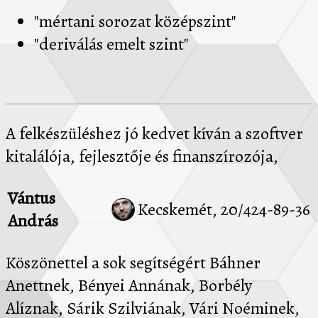
"mértani sorozat középszint"
"deriválás emelt szint"
A felkészüléshez jó kedvet kíván a szoftver
kitalálója, fejlesztője és finanszírozója,
Vántus
Kecskemét, 20/424-89-36
András
Köszönettel a sok segítségért Báhner
Anettnek, Bényei Annának, Borbély
Alíznak, Sárik Szilviának, Vári Noéminek,