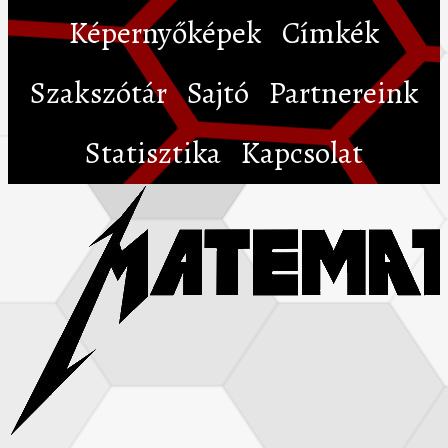
Képernyőképek
Címkék
Szakszótár
Sajtó
Partnereink
Statisztika
Kapcsolat