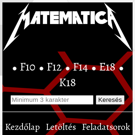
F10
F12
F14
E18
K18
Kezdőlap
Letöltés
Feladatsorok