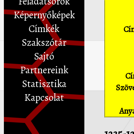
Feladatsorok
Képernyőképek
Címkék
Cím
Szakszótár
Sajtó
Partnereink
Cí
Statisztika
Szöve
Kapcsolat
Anya
1235-1