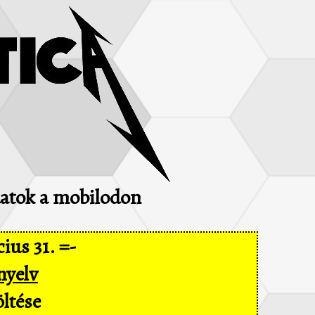
adatok a mobilodon
ius 31. =-
nyelv
ltése