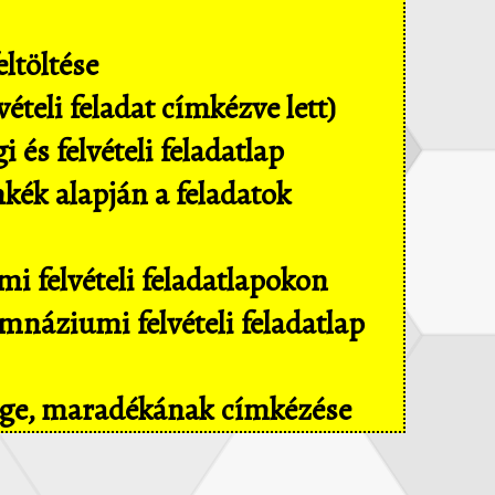
ltöltése
ételi feladat címkézve lett)
és felvételi feladatlap
mkék alapján a feladatok
i felvételi feladatlapokon
náziumi felvételi feladatlap
sége, maradékának címkézése