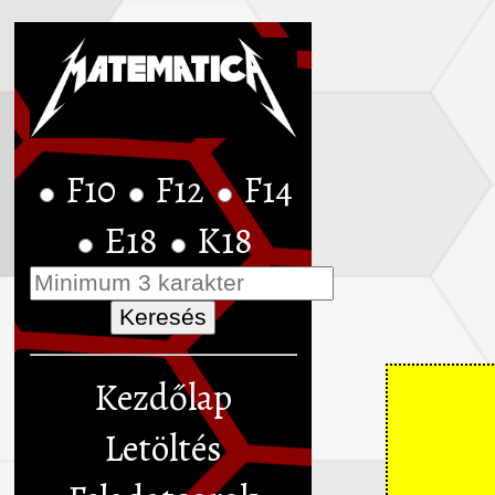
F10
F12
F14
E18
K18
Kezdőlap
Letöltés