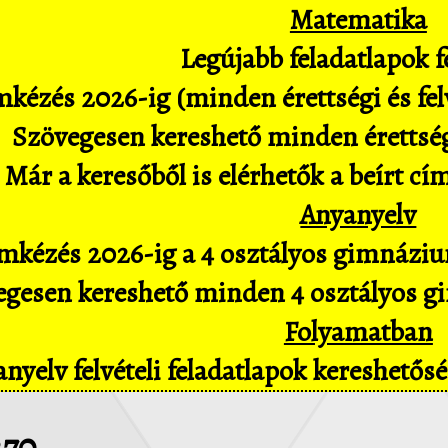
Matematika
Legújabb feladatlapok fe
kézés 2026-ig (minden érettségi és felv
Szövegesen kereshető minden érettségi 
Már a keresőből is elérhetők a beírt cí
Anyanyelv
mkézés 2026-ig a 4 osztályos gimnázium
gesen kereshető minden 4 osztályos gim
Folyamatban
nyelv felvételi feladatlapok kereshető
270.