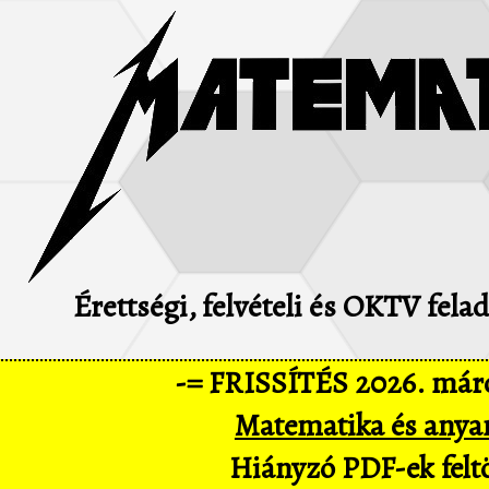
Érettségi, felvételi és OKTV fel
-= FRISSÍTÉS 2026. márc
Matematika és anya
Hiányzó PDF-ek feltö