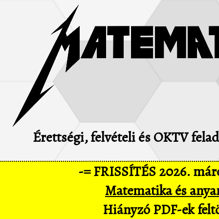
Érettségi, felvételi és OKTV fel
-= FRISSÍTÉS 2026. márc
Matematika és anya
Hiányzó PDF-ek feltö