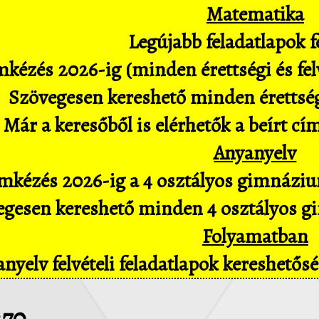
Matematika
Legújabb feladatlapok fe
kézés 2026-ig (minden érettségi és felv
Szövegesen kereshető minden érettségi 
Már a keresőből is elérhetők a beírt cí
Anyanyelv
mkézés 2026-ig a 4 osztályos gimnázium
gesen kereshető minden 4 osztályos gim
Folyamatban
nyelv felvételi feladatlapok kereshető
270.