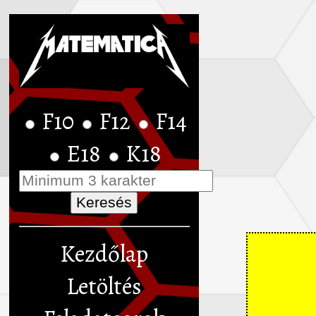
F10
F12
F14
E18
K18
Kezdőlap
Letöltés