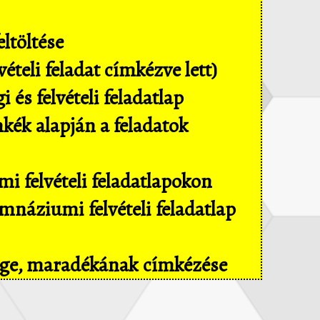
ltöltése
ételi feladat címkézve lett)
és felvételi feladatlap
mkék alapján a feladatok
i felvételi feladatlapokon
náziumi felvételi feladatlap
sége, maradékának címkézése