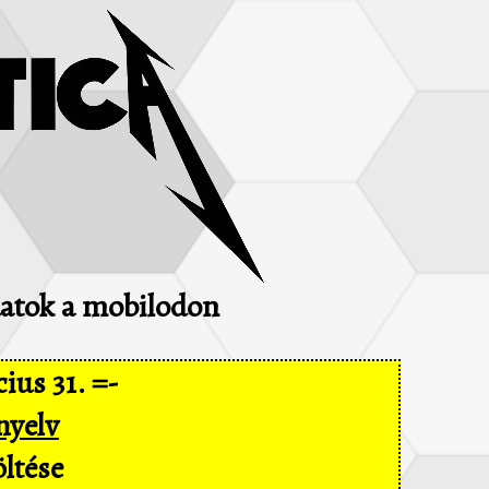
adatok a mobilodon
ius 31. =-
nyelv
ltése