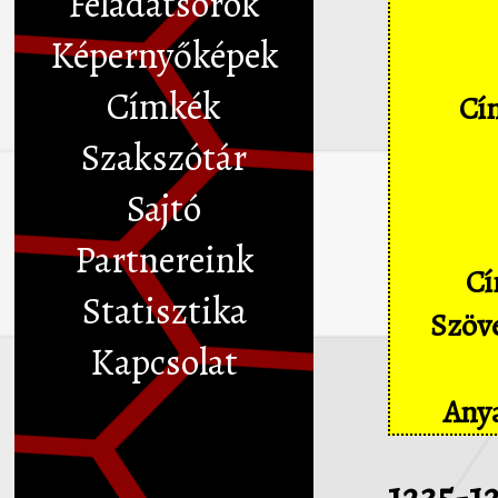
Feladatsorok
Képernyőképek
Címkék
Cím
Szakszótár
Sajtó
Partnereink
Cí
Statisztika
Szöve
Kapcsolat
Anya
1235-1