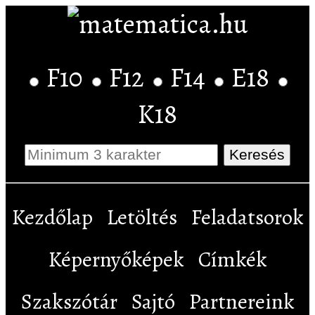
F10
F12
F14
E18
K18
Kezdőlap
Letöltés
Feladatsorok
Képernyőképek
Címkék
Szakszótár
Sajtó
Partnereink