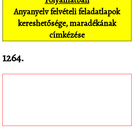
Anyanyelv felvételi feladatlapok
kereshetősége, maradékának
címkézése
1264.
Töltsd le
matematica.hu
Android appomat,
amivel mobil eszközökön még
kényelmesebben, pl. hangvezérléssel is
hozzáférsz az adatbázisban tárolt
feladatokhoz!