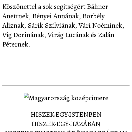
Köszönettel a sok segítségért Báhner
Anettnek, Bényei Annának, Borbély
Alíznak, Sárik Szilviának, Vári Noéminek,
Víg Dorinának, Virág Lucának és Zalán
Péternek.
Letöltés
Képernyőképek
Sajtó
Partnereink
Kapcsolat
HISZEK·EGY·ISTENBEN
HISZEK·EGY·HAZÁBAN