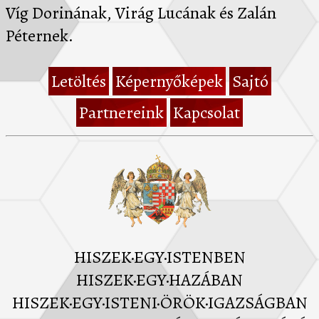
Víg Dorinának, Virág Lucának és Zalán
Péternek.
Letöltés
Képernyőképek
Sajtó
Partnereink
Kapcsolat
HISZEK·EGY·ISTENBEN
HISZEK·EGY·HAZÁBAN
HISZEK·EGY·ISTENI·ÖRÖK·IGAZSÁGBAN