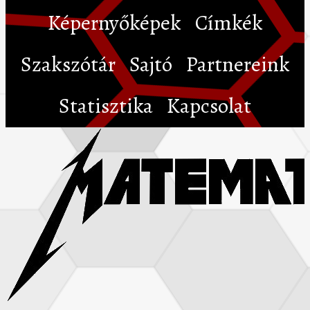
Képernyőképek
Címkék
Szakszótár
Sajtó
Partnereink
Statisztika
Kapcsolat