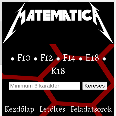
F10
F12
F14
E18
K18
Kezdőlap
Letöltés
Feladatsorok