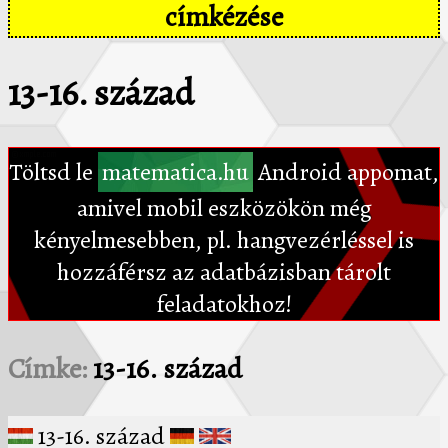
címkézése
13-16. század
Töltsd le
matematica.hu
Android appomat,
amivel mobil eszközökön még
kényelmesebben, pl. hangvezérléssel is
hozzáférsz az adatbázisban tárolt
feladatokhoz!
Címke:
13-16. század
13-16. század