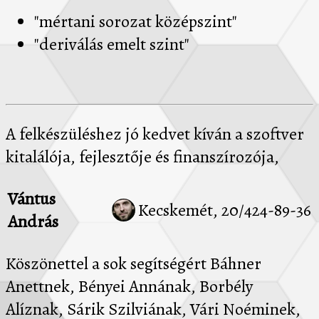
"mértani sorozat középszint"
"deriválás emelt szint"
A felkészüléshez jó kedvet kíván a szoftver
kitalálója, fejlesztője és finanszírozója,
Vántus
Kecskemét, 20/424-89-36
András
Köszönettel a sok segítségért Báhner
Anettnek, Bényei Annának, Borbély
Alíznak, Sárik Szilviának, Vári Noéminek,