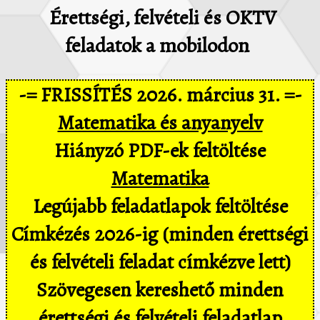
Érettségi, felvételi és OKTV
feladatok a mobilodon
-= FRISSÍTÉS 2026. március 31. =-
Matematika és anyanyelv
Hiányzó PDF-ek feltöltése
Matematika
Legújabb feladatlapok feltöltése
Címkézés 2026-ig (minden érettségi
és felvételi feladat címkézve lett)
Szövegesen kereshető minden
érettségi és felvételi feladatlap