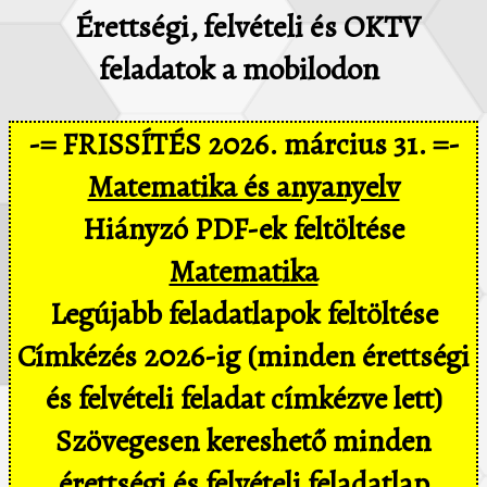
Érettségi, felvételi és OKTV
feladatok a mobilodon
-= FRISSÍTÉS 2026. március 31. =-
Matematika és anyanyelv
Hiányzó PDF-ek feltöltése
Matematika
Legújabb feladatlapok feltöltése
Címkézés 2026-ig (minden érettségi
és felvételi feladat címkézve lett)
Szövegesen kereshető minden
érettségi és felvételi feladatlap