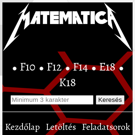
F10
F12
F14
E18
K18
Kezdőlap
Letöltés
Feladatsorok