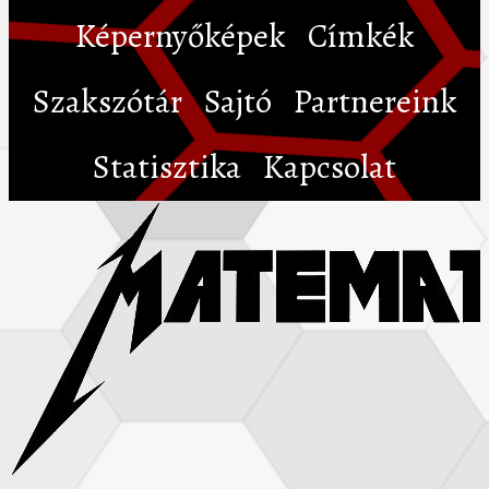
Képernyőképek
Címkék
Szakszótár
Sajtó
Partnereink
Statisztika
Kapcsolat