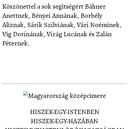
Köszönettel a sok segítségért Báhner
Anettnek, Bényei Annának, Borbély
Alíznak, Sárik Szilviának, Vári Noéminek,
Víg Dorinának, Virág Lucának és Zalán
Péternek.
Letöltés
Képernyőképek
Sajtó
Partnereink
Kapcsolat
HISZEK·EGY·ISTENBEN
HISZEK·EGY·HAZÁBAN