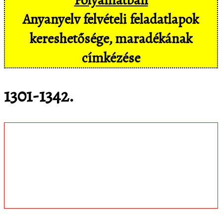
Anyanyelv felvételi feladatlapok
kereshetősége, maradékának
címkézése
1301-1342.
Töltsd le
matematica.hu
Android appomat,
amivel mobil eszközökön még
kényelmesebben, pl. hangvezérléssel is
hozzáférsz az adatbázisban tárolt
feladatokhoz!