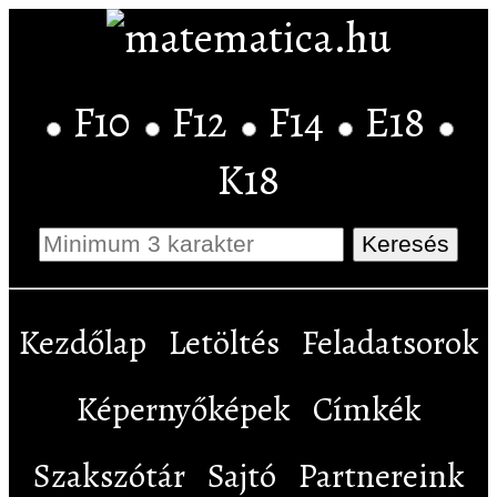
F10
F12
F14
E18
K18
Kezdőlap
Letöltés
Feladatsorok
Képernyőképek
Címkék
Szakszótár
Sajtó
Partnereink