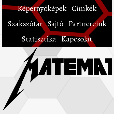
Képernyőképek
Címkék
Szakszótár
Sajtó
Partnereink
Statisztika
Kapcsolat