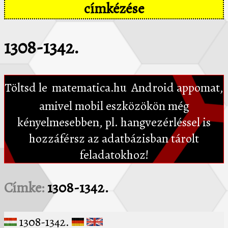
címkézése
1308-1342.
Töltsd le
matematica.hu
Android appomat,
amivel mobil eszközökön még
kényelmesebben, pl. hangvezérléssel is
hozzáférsz az adatbázisban tárolt
feladatokhoz!
Címke:
1308-1342.
1308-1342.