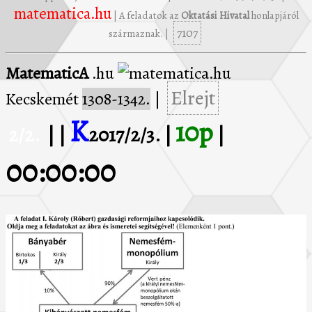
matematica.hu
| A feladatok az
Oktatási Hivatal
honlapjáról
7107
származnak. |
MatematicA
.hu
Elrejt
Kecskemét
1308-1342.
|
K
10p
2/2.
| |
2017/2/3. |
|
00:00:00