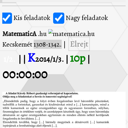
Kis feladatok
Nagy feladatok
MatematicA
.hu
Elrejt
Kecskemét
1308-1342.
|
K
10p
1/2.
| |
2014/1/3. |
|
00:00:00