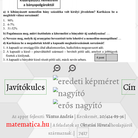
Javítókulcs
Cím
Az appot fejleszti:
Vántus András
| Kecskemét,
20/424-89-36
|
matematica.hu
| A feladatok az
Oktatási Hivatal
honlapjáról
7417
származnak. |