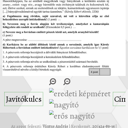
Javítókulcs
Cím
Az appot fejleszti:
Vántus András
| Kecskemét,
20/424-89-36
|