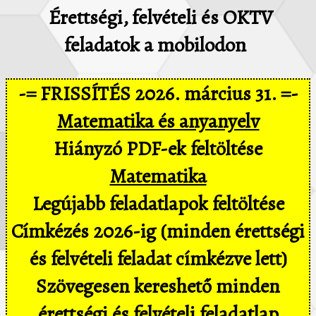
Érettségi, felvételi és OKTV
feladatok a mobilodon
-= FRISSÍTÉS 2026. március 31. =-
Matematika és anyanyelv
Hiányzó PDF-ek feltöltése
Matematika
Legújabb feladatlapok feltöltése
Címkézés 2026-ig (minden érettségi
és felvételi feladat címkézve lett)
Szövegesen kereshető minden
érettségi és felvételi feladatlap