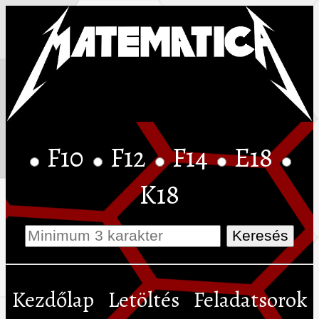
F10
F12
F14
E18
K18
Kezdőlap
Letöltés
Feladatsorok