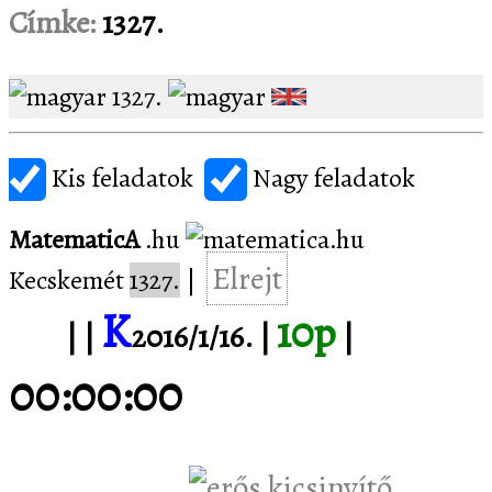
Címke:
1327.
1327.
Kis feladatok
Nagy feladatok
MatematicA
.hu
Elrejt
Kecskemét
1327.
|
K
10p
1/1.
| |
2016/1/16. |
|
00:00:00