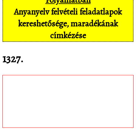
Anyanyelv felvételi feladatlapok
kereshetősége, maradékának
címkézése
1327.
Töltsd le
matematica.hu
Android appomat,
amivel mobil eszközökön még
kényelmesebben, pl. hangvezérléssel is
hozzáférsz az adatbázisban tárolt
feladatokhoz!