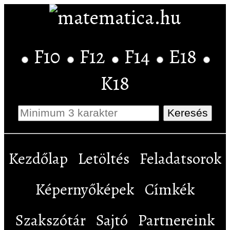
F10
F12
F14
E18
K18
Kezdőlap
Letöltés
Feladatsorok
Képernyőképek
Címkék
Szakszótár
Sajtó
Partnereink