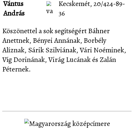
Vántus
Kecskemét, 20/424-89-
András
36
Köszönettel a sok segítségért Báhner
Anettnek, Bényei Annának, Borbély
Alíznak, Sárik Szilviának, Vári Noéminek,
Víg Dorinának, Virág Lucának és Zalán
Péternek.
Letöltés
Képernyőképek
Sajtó
Partnereink
Kapcsolat