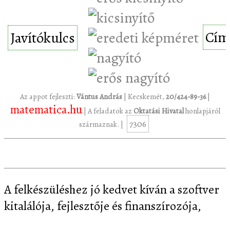
Cím
Javítókulcs
Az appot fejleszti:
Vántus András
| Kecskemét,
20/424-89-36
|
matematica.hu
| A feladatok az
Oktatási Hivatal
honlapjáról
7306
származnak. |
A felkészüléshez jó kedvet kíván a szoftver
kitalálója, fejlesztője és finanszírozója,