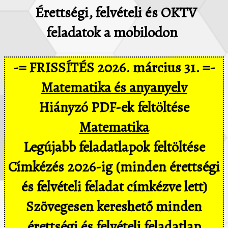
Érettségi, felvételi és OKTV
feladatok a mobilodon
-= FRISSÍTÉS 2026. március 31. =-
Matematika és anyanyelv
Hiányzó PDF-ek feltöltése
Matematika
Legújabb feladatlapok feltöltése
Címkézés 2026-ig (minden érettségi
és felvételi feladat címkézve lett)
Szövegesen kereshető minden
érettségi és felvételi feladatlap