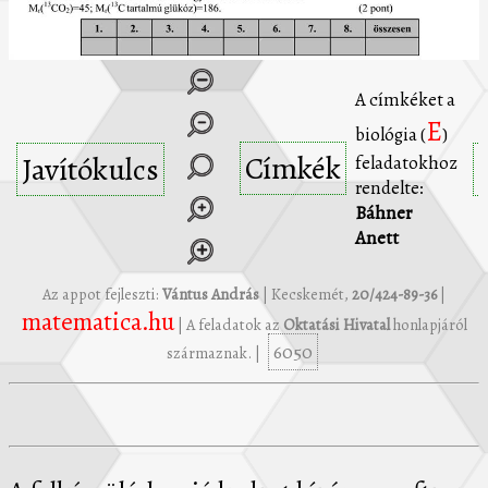
A címkéket a
E
biológia (
)
Címkék
Javítókulcs
feladatokhoz
rendelte:
Báhner
Anett
Az appot fejleszti:
Vántus András
| Kecskemét,
20/424-89-36
|
matematica.hu
| A feladatok az
Oktatási Hivatal
honlapjáról
6050
származnak. |