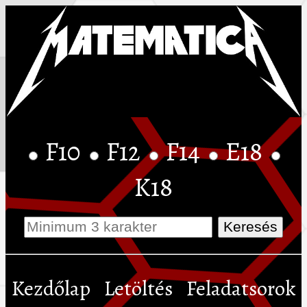
F10
F12
F14
E18
K18
Kezdőlap
Letöltés
Feladatsorok