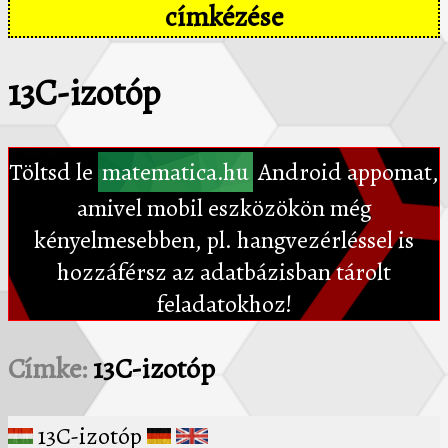
címkézése
13C-izotóp
Töltsd le
matematica.hu
Android appomat,
amivel mobil eszközökön még
kényelmesebben, pl. hangvezérléssel is
hozzáférsz az adatbázisban tárolt
feladatokhoz!
Címke:
13C-izotóp
13C-izotóp