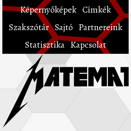
Képernyőképek
Címkék
Szakszótár
Sajtó
Partnereink
Statisztika
Kapcsolat