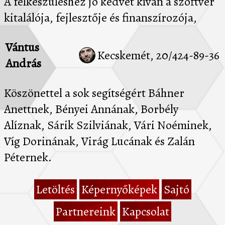
A felkészüléshez jó kedvet kíván a szoftver
kitalálója, fejlesztője és finanszírozója,
Vántus
Kecskemét, 20/424-89-36
András
Köszönettel a sok segítségért Báhner
Anettnek, Bényei Annának, Borbély
Alíznak, Sárik Szilviának, Vári Noéminek,
Víg Dorinának, Virág Lucának és Zalán
Péternek.
Letöltés
Képernyőképek
Sajtó
Partnereink
Kapcsolat