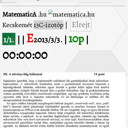
MatematicA
.hu
Elrejt
Kecskemét
13C-izotóp
|
E
10p
1/1.
| |
2013/3/3. |
|
00:00:00