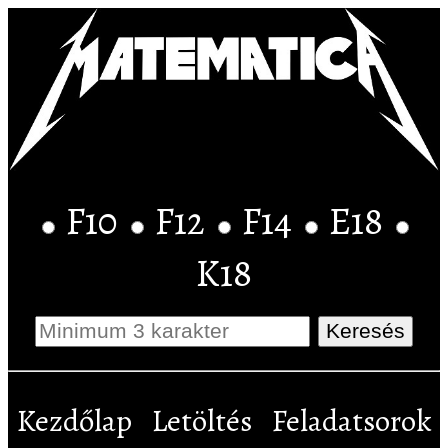
F10
F12
F14
E18
K18
Kezdőlap
Letöltés
Feladatsorok