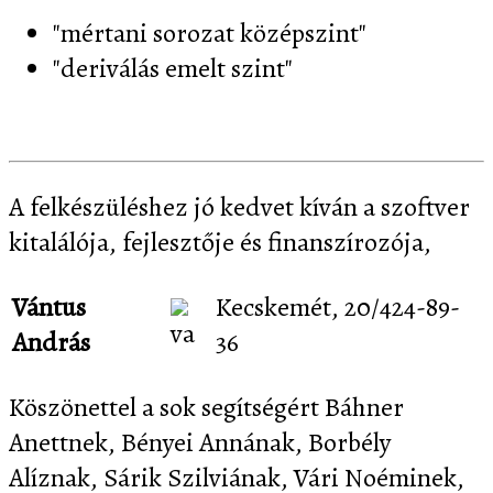
"mértani sorozat középszint"
"deriválás emelt szint"
A felkészüléshez jó kedvet kíván a szoftver
kitalálója, fejlesztője és finanszírozója,
Vántus
Kecskemét, 20/424-89-
András
36
Köszönettel a sok segítségért Báhner
Anettnek, Bényei Annának, Borbély
Alíznak, Sárik Szilviának, Vári Noéminek,