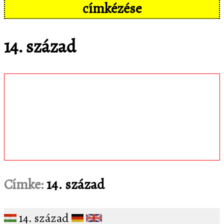
címkézése
14. század
Töltsd le
matematica.hu
Android appomat,
amivel mobil eszközökön még
kényelmesebben, pl. hangvezérléssel is
hozzáférsz az adatbázisban tárolt
feladatokhoz!
Címke:
14. század
14. század