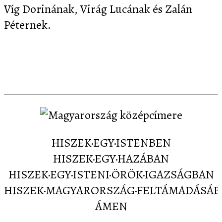
Víg Dorinának, Virág Lucának és Zalán
Péternek.
Letöltés
Képernyőképek
Sajtó
Partnereink
Kapcsolat
HISZEK·EGY·ISTENBEN
HISZEK·EGY·HAZÁBAN
HISZEK·EGY·ISTENI·ÖRÖK·IGAZSÁGBAN
HISZEK·MAGYARORSZÁG·FELTÁMADÁSÁ
ÁMEN