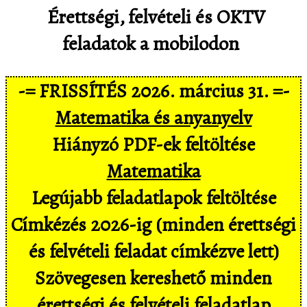
Érettségi, felvételi és OKTV
feladatok a mobilodon
-= FRISSÍTÉS 2026. március 31. =-
Matematika és anyanyelv
Hiányzó PDF-ek feltöltése
Matematika
Legújabb feladatlapok feltöltése
Címkézés 2026-ig (minden érettségi
és felvételi feladat címkézve lett)
Szövegesen kereshető minden
érettségi és felvételi feladatlap