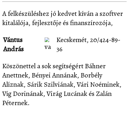
A felkészüléshez jó kedvet kíván a szoftver
kitalálója, fejlesztője és finanszírozója,
Vántus
Kecskemét, 20/424-89-
András
36
Köszönettel a sok segítségért Báhner
Anettnek, Bényei Annának, Borbély
Alíznak, Sárik Szilviának, Vári Noéminek,
Víg Dorinának, Virág Lucának és Zalán
Péternek.
Letöltés
Képernyőképek
Sajtó