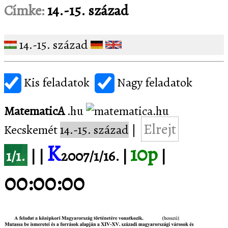
Címke:
14.-15. század
14.-15. század
Kis feladatok
Nagy feladatok
MatematicA
.hu
Elrejt
Kecskemét
14.-15. század
|
K
10p
1/1.
| |
2007/1/16. |
|
00:00:00