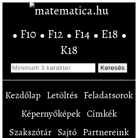
F10
F12
F14
E18
K18
Kezdőlap
Letöltés
Feladatsorok
Képernyőképek
Címkék
Szakszótár
Sajtó
Partnereink