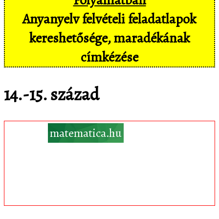
Anyanyelv felvételi feladatlapok
kereshetősége, maradékának
címkézése
14.-15. század
Töltsd le
matematica.hu
Android appomat,
amivel mobil eszközökön még
kényelmesebben, pl. hangvezérléssel is
hozzáférsz az adatbázisban tárolt
feladatokhoz!