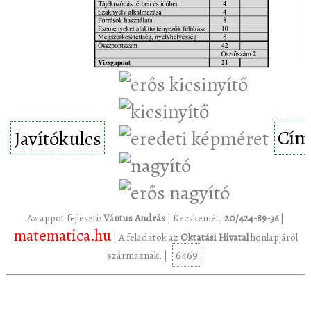
Cím
Javítókulcs
Az appot fejleszti:
Vántus András
| Kecskemét,
20/424-89-36
|
matematica.hu
| A feladatok az
Oktatási Hivatal
honlapjáról
6469
származnak. |