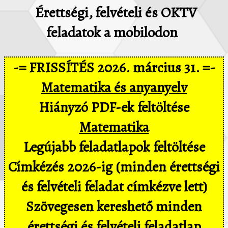
Érettségi, felvételi és OKTV
feladatok a mobilodon
-= FRISSÍTÉS 2026. március 31. =-
Matematika és anyanyelv
Hiányzó PDF-ek feltöltése
Matematika
Legújabb feladatlapok feltöltése
Címkézés 2026-ig (minden érettségi
és felvételi feladat címkézve lett)
Szövegesen kereshető minden
érettségi és felvételi feladatlap