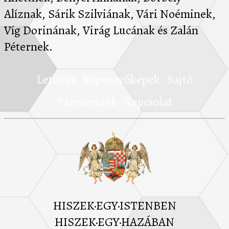
Alíznak, Sárik Szilviának, Vári Noéminek,
Víg Dorinának, Virág Lucának és Zalán
Péternek.
Letöltés
Képernyőképek
Sajtó
Partnereink
Kapcsolat
HISZEK·EGY·ISTENBEN
HISZEK·EGY·HAZÁBAN