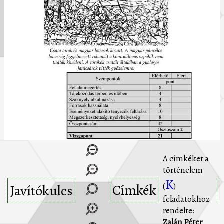
A címkéket a
történelem
K
Címkék
(
)
Javítókulcs
feladatokhoz
rendelte:
Zalán Péter