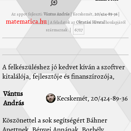
Az appot fejleszti:
Vántus András
| Kecskemét,
20/424-89-36
|
matematica.hu
| A feladatok az
Oktatási Hivatal
honlapjáról
6717
származnak. |
A felkészüléshez jó kedvet kíván a szoftver
kitalálója, fejlesztője és finanszírozója,
Vántus
Kecskemét, 20/424-89-36
András
Köszönettel a sok segítségért Báhner
Anettnek, Bényei Annának, Borbély