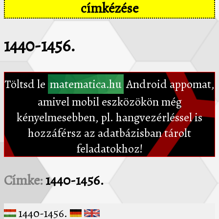
címkézése
1440-1456.
Töltsd le
matematica.hu
Android appomat,
amivel mobil eszközökön még
kényelmesebben, pl. hangvezérléssel is
hozzáférsz az adatbázisban tárolt
feladatokhoz!
Címke:
1440-1456.
1440-1456.