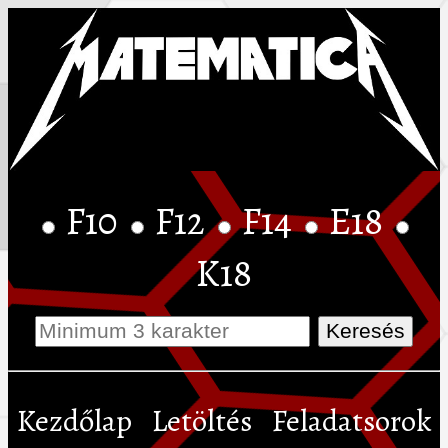
F10
F12
F14
E18
K18
Kezdőlap
Letöltés
Feladatsorok