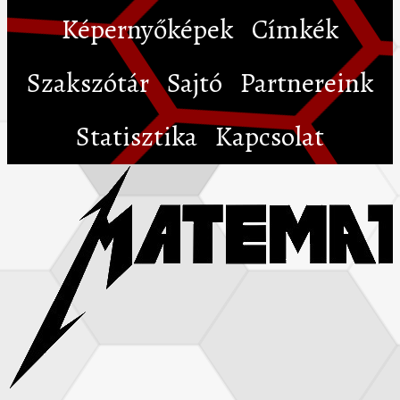
Képernyőképek
Címkék
Szakszótár
Sajtó
Partnereink
Statisztika
Kapcsolat