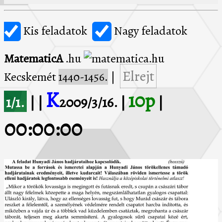
Kis feladatok
Nagy feladatok
MatematicA
.hu
Elrejt
Kecskemét
1440-1456.
|
K
10p
1/1.
| |
2009/3/16. |
|
00:00:00