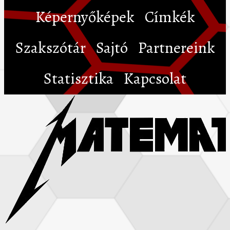
Képernyőképek
Címkék
Szakszótár
Sajtó
Partnereink
Statisztika
Kapcsolat