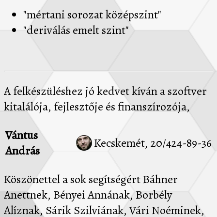
"mértani sorozat középszint"
"deriválás emelt szint"
A felkészüléshez jó kedvet kíván a szoftver
kitalálója, fejlesztője és finanszírozója,
Vántus
Kecskemét, 20/424-89-36
András
Köszönettel a sok segítségért Báhner
Anettnek, Bényei Annának, Borbély
Alíznak, Sárik Szilviának, Vári Noéminek,