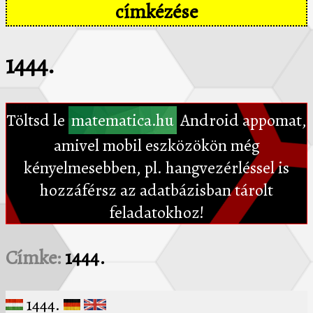
címkézése
1444.
Töltsd le
matematica.hu
Android appomat,
amivel mobil eszközökön még
kényelmesebben, pl. hangvezérléssel is
hozzáférsz az adatbázisban tárolt
feladatokhoz!
Címke:
1444.
1444.