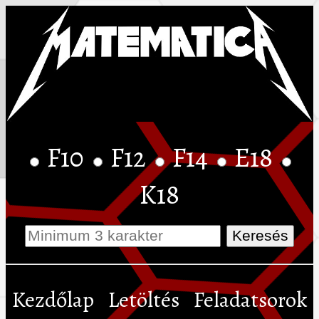
F10
F12
F14
E18
K18
Kezdőlap
Letöltés
Feladatsorok