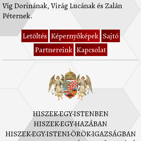
Víg Dorinának, Virág Lucának és Zalán
Péternek.
Letöltés
Képernyőképek
Sajtó
Partnereink
Kapcsolat
HISZEK·EGY·ISTENBEN
HISZEK·EGY·HAZÁBAN
HISZEK·EGY·ISTENI·ÖRÖK·IGAZSÁGBAN