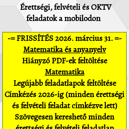
Érettségi, felvételi és OKTV
feladatok a mobilodon
-= FRISSÍTÉS 2026. március 31. =-
Matematika és anyanyelv
Hiányzó PDF-ek feltöltése
Matematika
Legújabb feladatlapok feltöltése
Címkézés 2026-ig (minden érettségi
és felvételi feladat címkézve lett)
Szövegesen kereshető minden
érettségi és felvételi feladatlap