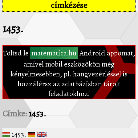
címkézése
1453.
Töltsd le
matematica.hu
Android appomat,
amivel mobil eszközökön még
kényelmesebben, pl. hangvezérléssel is
hozzáférsz az adatbázisban tárolt
feladatokhoz!
Címke:
1453.
1453.