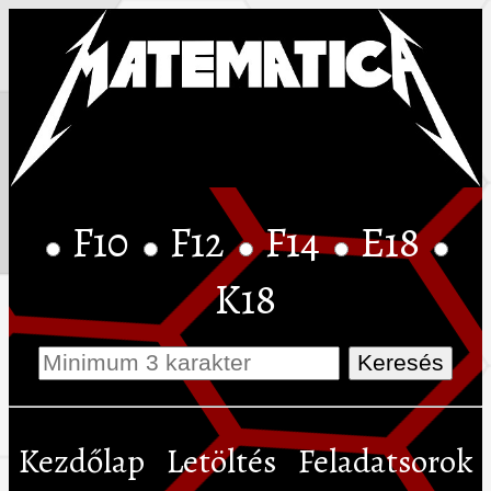
F10
F12
F14
E18
K18
Kezdőlap
Letöltés
Feladatsorok