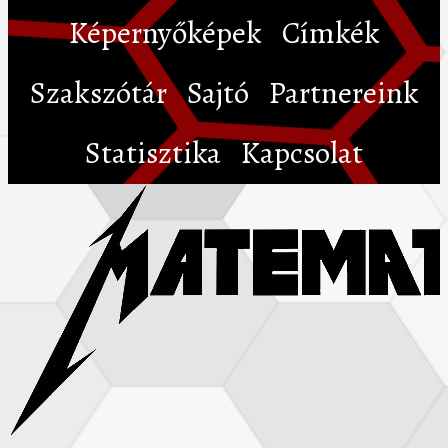
Képernyőképek
Címkék
Szakszótár
Sajtó
Partnereink
Statisztika
Kapcsolat