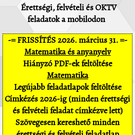
Érettségi, felvételi és OKTV
feladatok a mobilodon
-= FRISSÍTÉS 2026. március 31. =-
Matematika és anyanyelv
Hiányzó PDF-ek feltöltése
Matematika
Legújabb feladatlapok feltöltése
Címkézés 2026-ig (minden érettségi
és felvételi feladat címkézve lett)
Szövegesen kereshető minden
érettségi és felvételi feladatlap