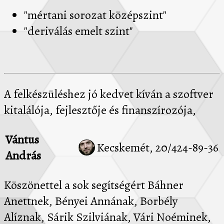
"mértani sorozat középszint"
"deriválás emelt szint"
A felkészüléshez jó kedvet kíván a szoftver
kitalálója, fejlesztője és finanszírozója,
Vántus
Kecskemét, 20/424-89-36
András
Köszönettel a sok segítségért Báhner
Anettnek, Bényei Annának, Borbély
Alíznak, Sárik Szilviának, Vári Noéminek,