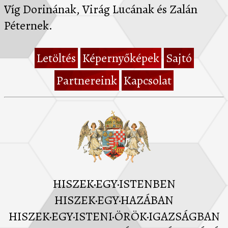
Víg Dorinának, Virág Lucának és Zalán
Péternek.
Letöltés
Képernyőképek
Sajtó
Partnereink
Kapcsolat
HISZEK·EGY·ISTENBEN
HISZEK·EGY·HAZÁBAN
HISZEK·EGY·ISTENI·ÖRÖK·IGAZSÁGBAN