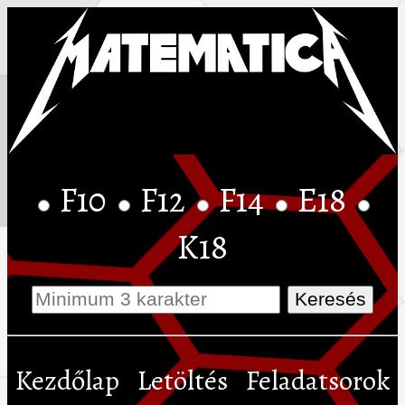
F10
F12
F14
E18
K18
Kezdőlap
Letöltés
Feladatsorok