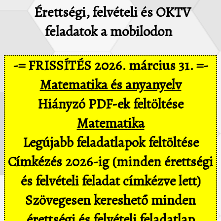
Érettségi, felvételi és OKTV
feladatok a mobilodon
-= FRISSÍTÉS 2026. március 31. =-
Matematika és anyanyelv
Hiányzó PDF-ek feltöltése
Matematika
Legújabb feladatlapok feltöltése
Címkézés 2026-ig (minden érettségi
és felvételi feladat címkézve lett)
Szövegesen kereshető minden
érettségi és felvételi feladatlap