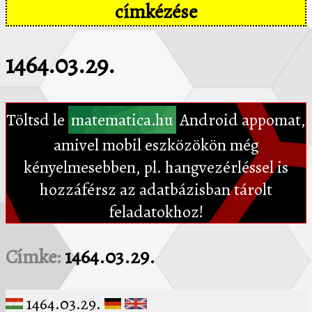
címkézése
1464.03.29.
Töltsd le
matematica.hu
Android appomat,
amivel mobil eszközökön még
kényelmesebben, pl. hangvezérléssel is
hozzáférsz az adatbázisban tárolt
feladatokhoz!
Címke:
1464.03.29.
1464.03.29.