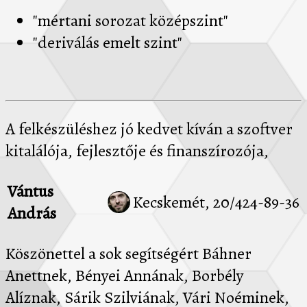
"mértani sorozat középszint"
"deriválás emelt szint"
A felkészüléshez jó kedvet kíván a szoftver
kitalálója, fejlesztője és finanszírozója,
Vántus
Kecskemét, 20/424-89-36
András
Köszönettel a sok segítségért Báhner
Anettnek, Bényei Annának, Borbély
Alíznak, Sárik Szilviának, Vári Noéminek,