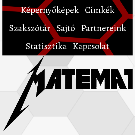
Képernyőképek
Címkék
Szakszótár
Sajtó
Partnereink
Statisztika
Kapcsolat