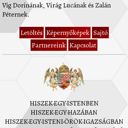
Víg Dorinának, Virág Lucának és Zalán
Péternek.
Letöltés
Képernyőképek
Sajtó
Partnereink
Kapcsolat
HISZEK·EGY·ISTENBEN
HISZEK·EGY·HAZÁBAN
HISZEK·EGY·ISTENI·ÖRÖK·IGAZSÁGBAN