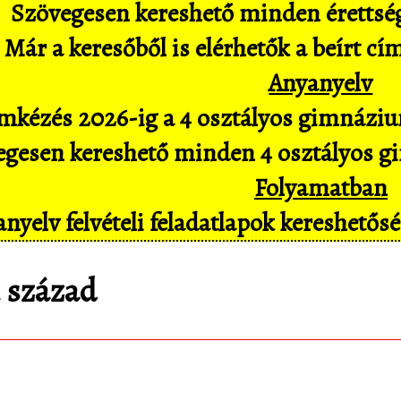
Szövegesen kereshető minden érettségi 
Már a keresőből is elérhetők a beírt cí
Anyanyelv
mkézés 2026-ig a 4 osztályos gimnázium
gesen kereshető minden 4 osztályos gim
Folyamatban
nyelv felvételi feladatlapok kereshető
6. század
matematica.hu
Android appomat, amivel mob
pl. hangvezérléssel is hozzáférsz az adatbáz