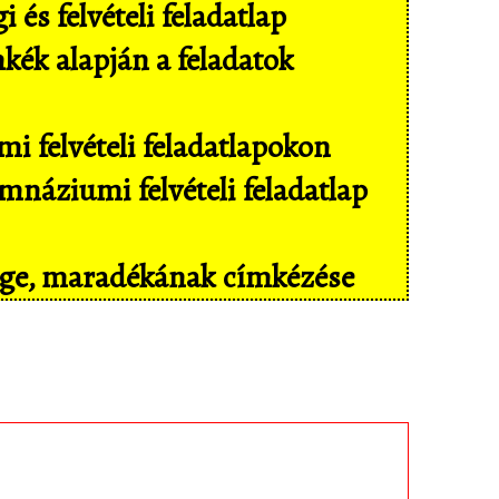
és felvételi feladatlap
mkék alapján a feladatok
i felvételi feladatlapokon
náziumi felvételi feladatlap
sége, maradékának címkézése
il eszközökön még kényelmesebben,
isban tárolt feladatokhoz!