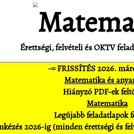
Érettségi, felvételi és OKTV fel
-= FRISSÍTÉS 2026. márc
Matematika és anya
Hiányzó PDF-ek feltö
Matematika
Legújabb feladatlapok fe
kézés 2026-ig (minden érettségi és felv