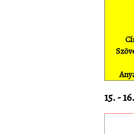
Képernyőképek
Címkék
Szakszótár
Cí
Sajtó
Szöve
Partnereink
Statisztika
Anya
Kapcsolat
15. - 1
Töltsd le