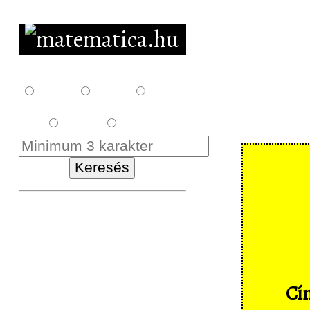
F10
F12
F14
E18
K18
Kezdőlap
Letöltés
Feladatsorok
Cím