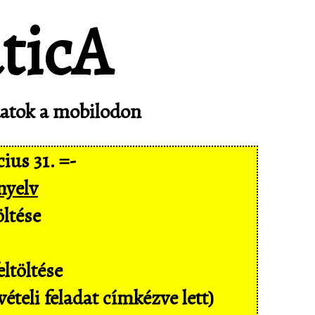
adatok a mobilodon
ius 31. =-
nyelv
ltése
ltöltése
ételi feladat címkézve lett)