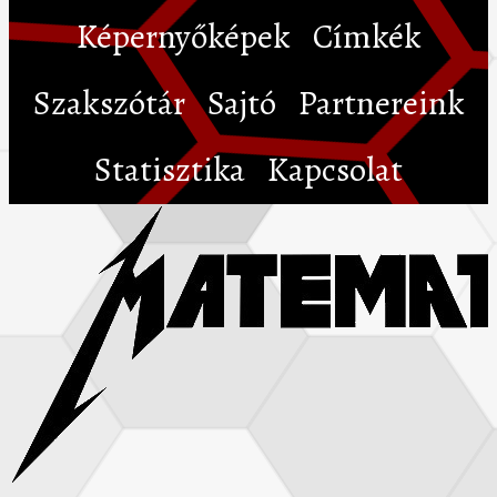
Képernyőképek
Címkék
Szakszótár
Sajtó
Partnereink
Statisztika
Kapcsolat