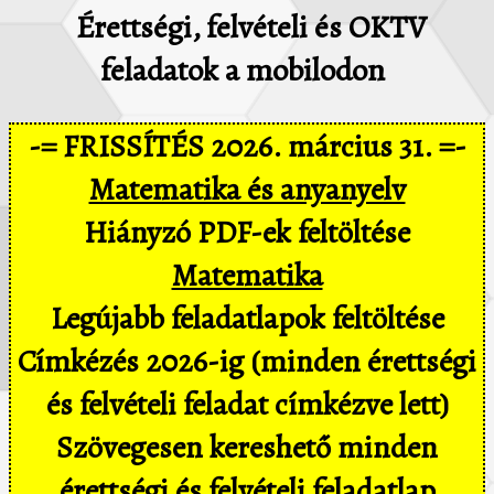
Érettségi, felvételi és OKTV
feladatok a mobilodon
-= FRISSÍTÉS 2026. március 31. =-
Matematika és anyanyelv
Hiányzó PDF-ek feltöltése
Matematika
Legújabb feladatlapok feltöltése
Címkézés 2026-ig (minden érettségi
és felvételi feladat címkézve lett)
Szövegesen kereshető minden
érettségi és felvételi feladatlap