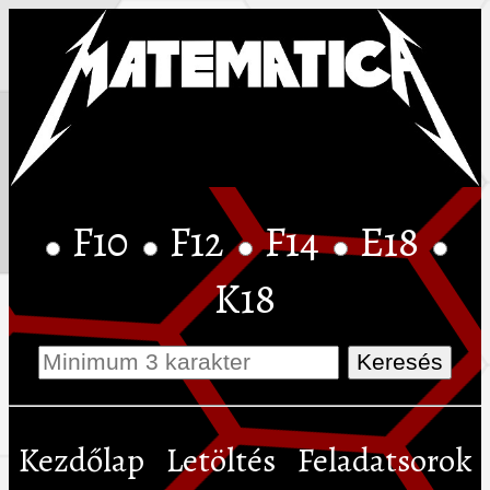
F10
F12
F14
E18
K18
Kezdőlap
Letöltés
Feladatsorok