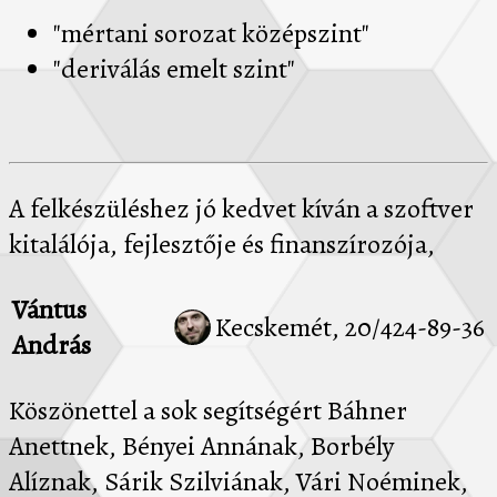
"mértani sorozat középszint"
"deriválás emelt szint"
A felkészüléshez jó kedvet kíván a szoftver
kitalálója, fejlesztője és finanszírozója,
Vántus
Kecskemét, 20/424-89-36
András
Köszönettel a sok segítségért Báhner
Anettnek, Bényei Annának, Borbély
Alíznak, Sárik Szilviának, Vári Noéminek,