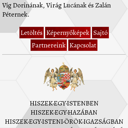
Víg Dorinának, Virág Lucának és Zalán
Péternek.
Letöltés
Képernyőképek
Sajtó
Partnereink
Kapcsolat
HISZEK·EGY·ISTENBEN
HISZEK·EGY·HAZÁBAN
HISZEK·EGY·ISTENI·ÖRÖK·IGAZSÁGBAN