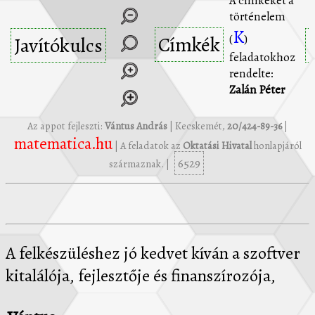
A címkéket a
történelem
K
Címkék
(
)
Javítókulcs
feladatokhoz
rendelte:
Zalán Péter
Az appot fejleszti:
Vántus András
| Kecskemét,
20/424-89-36
|
matematica.hu
| A feladatok az
Oktatási Hivatal
honlapjáról
6529
származnak. |
A felkészüléshez jó kedvet kíván a szoftver
kitalálója, fejlesztője és finanszírozója,