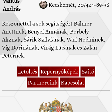
Vántus
Kecskemét, 20/424-89-36
András
Köszönettel a sok segítségért Báhner
Anettnek, Bényei Annának, Borbély
Alíznak, Sárik Szilviának, Vári Noéminek,
Víg Dorinának, Virág Lucának és Zalán
Péternek.
Letöltés
Képernyőképek
Sajtó
Partnereink
Kapcsolat