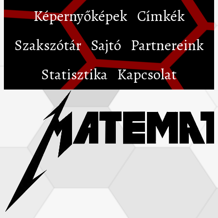
Képernyőképek
Címkék
Szakszótár
Sajtó
Partnereink
Statisztika
Kapcsolat