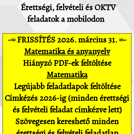
Érettségi, felvételi és OKTV
feladatok a mobilodon
-= FRISSÍTÉS 2026. március 31. =-
Matematika és anyanyelv
Hiányzó PDF-ek feltöltése
Matematika
Legújabb feladatlapok feltöltése
Címkézés 2026-ig (minden érettségi
és felvételi feladat címkézve lett)
Szövegesen kereshető minden
érettségi és felvételi feladatlap