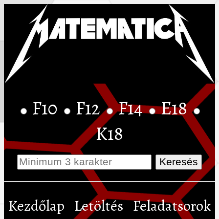
F10
F12
F14
E18
K18
Kezdőlap
Letöltés
Feladatsorok