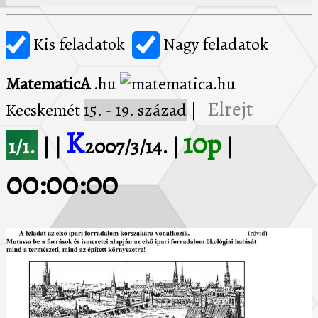
Kis feladatok
Nagy feladatok
MatematicA
.hu
Elrejt
Kecskemét
15. - 19. század
|
K
10p
1/1.
| |
2007/3/14. |
|
00:00:00