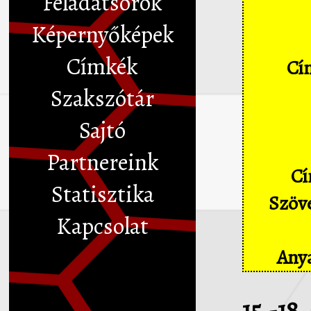
Feladatsorok
Képernyőképek
Címkék
Cím
Szakszótár
Sajtó
Partnereink
Cí
Statisztika
Szöve
Kapcsolat
Anya
15.-18.