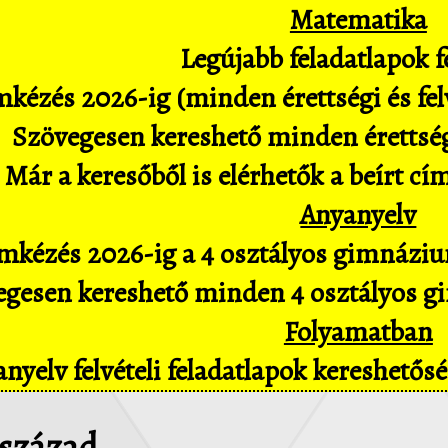
Matematika
Legújabb feladatlapok fe
kézés 2026-ig (minden érettségi és felv
Szövegesen kereshető minden érettségi 
Már a keresőből is elérhetők a beírt cí
Anyanyelv
mkézés 2026-ig a 4 osztályos gimnázium
gesen kereshető minden 4 osztályos gim
Folyamatban
nyelv felvételi feladatlapok kereshető
 század