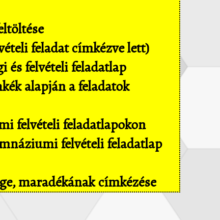
ltöltése
ételi feladat címkézve lett)
és felvételi feladatlap
mkék alapján a feladatok
i felvételi feladatlapokon
náziumi felvételi feladatlap
sége, maradékának címkézése