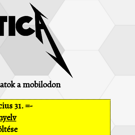
adatok a mobilodon
ius 31. =-
nyelv
ltése