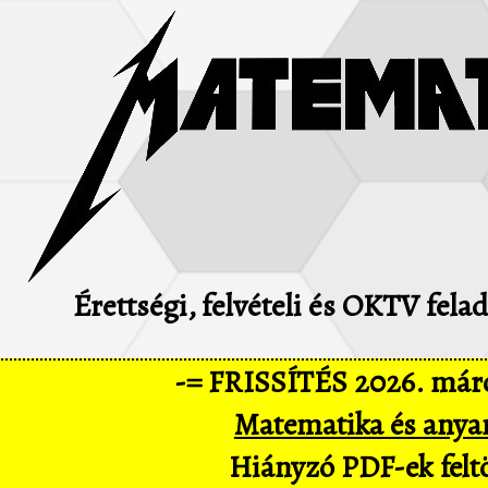
Érettségi, felvételi és OKTV fel
-= FRISSÍTÉS 2026. márc
Matematika és anya
Hiányzó PDF-ek feltö