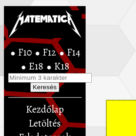
F10
F12
F14
E18
K18
Kezdőlap
Letöltés