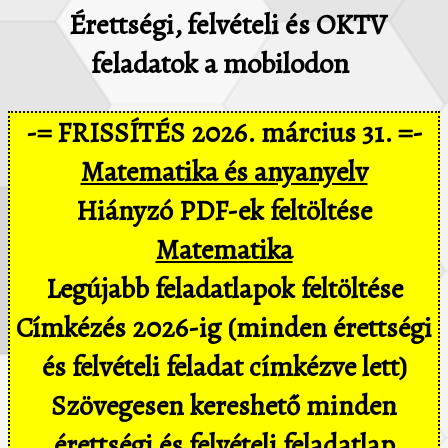
Érettségi, felvételi és OKTV
feladatok a mobilodon
-= FRISSÍTÉS 2026. március 31. =-
Matematika és anyanyelv
Hiányzó PDF-ek feltöltése
Matematika
Legújabb feladatlapok feltöltése
Címkézés 2026-ig (minden érettségi
és felvételi feladat címkézve lett)
Szövegesen kereshető minden
érettségi és felvételi feladatlap