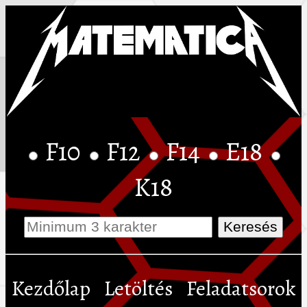
F10
F12
F14
E18
K18
Kezdőlap
Letöltés
Feladatsorok