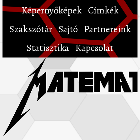
Képernyőképek
Címkék
Szakszótár
Sajtó
Partnereink
Statisztika
Kapcsolat