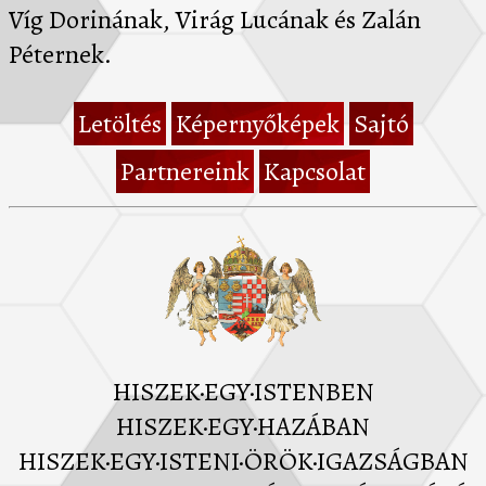
Víg Dorinának, Virág Lucának és Zalán
Péternek.
Letöltés
Képernyőképek
Sajtó
Partnereink
Kapcsolat
HISZEK·EGY·ISTENBEN
HISZEK·EGY·HAZÁBAN
HISZEK·EGY·ISTENI·ÖRÖK·IGAZSÁGBAN