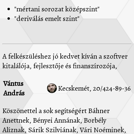
"mértani sorozat középszint"
"deriválás emelt szint"
A felkészüléshez jó kedvet kíván a szoftver
kitalálója, fejlesztője és finanszírozója,
Vántus
Kecskemét, 20/424-89-36
András
Köszönettel a sok segítségért Báhner
Anettnek, Bényei Annának, Borbély
Alíznak, Sárik Szilviának, Vári Noéminek,