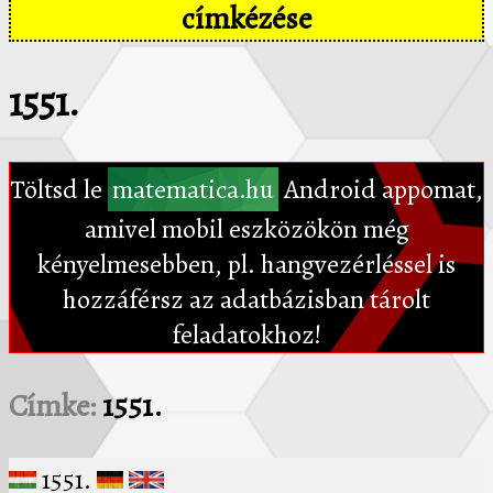
címkézése
1551.
Töltsd le
matematica.hu
Android appomat,
amivel mobil eszközökön még
kényelmesebben, pl. hangvezérléssel is
hozzáférsz az adatbázisban tárolt
feladatokhoz!
Címke:
1551.
1551.