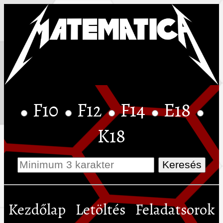
F10
F12
F14
E18
K18
Kezdőlap
Letöltés
Feladatsorok