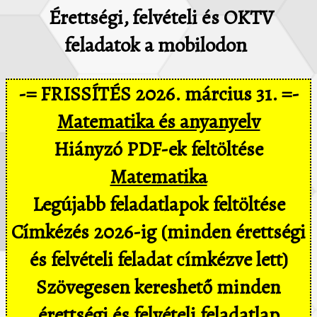
Érettségi, felvételi és OKTV
feladatok a mobilodon
-= FRISSÍTÉS 2026. március 31. =-
Matematika és anyanyelv
Hiányzó PDF-ek feltöltése
Matematika
Legújabb feladatlapok feltöltése
Címkézés 2026-ig (minden érettségi
és felvételi feladat címkézve lett)
Szövegesen kereshető minden
érettségi és felvételi feladatlap