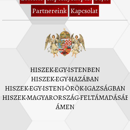
Partnereink
Kapcsolat
HISZEK·EGY·ISTENBEN
HISZEK·EGY·HAZÁBAN
HISZEK·EGY·ISTENI·ÖRÖK·IGAZSÁGBAN
HISZEK·MAGYARORSZÁG·FELTÁMADÁSÁ
ÁMEN