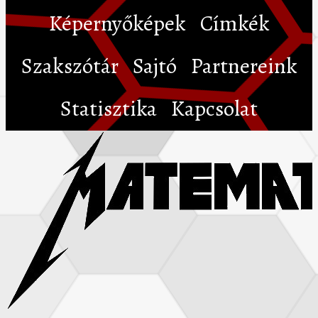
Képernyőképek
Címkék
Szakszótár
Sajtó
Partnereink
Statisztika
Kapcsolat