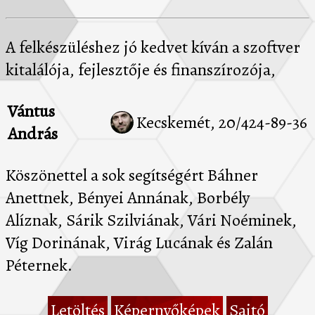
A felkészüléshez jó kedvet kíván a szoftver
kitalálója, fejlesztője és finanszírozója,
Vántus
Kecskemét, 20/424-89-36
András
Köszönettel a sok segítségért Báhner
Anettnek, Bényei Annának, Borbély
Alíznak, Sárik Szilviának, Vári Noéminek,
Víg Dorinának, Virág Lucának és Zalán
Péternek.
Letöltés
Képernyőképek
Sajtó