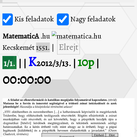
Kis feladatok
Nagy feladatok
MatematicA
.hu
Elrejt
Kecskemét
1551.
|
K
10p
1/1.
| |
2012/3/13. |
|
00:00:00