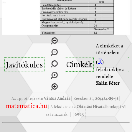
A címkéket a
történelem
K
Címkék
(
)
Javítókulcs
feladatokhoz
rendelte:
Zalán Péter
Az appot fejleszti:
Vántus András
| Kecskemét,
20/424-89-36
|
matematica.hu
| A feladatok az
Oktatási Hivatal
honlapjáról
6993
származnak. |