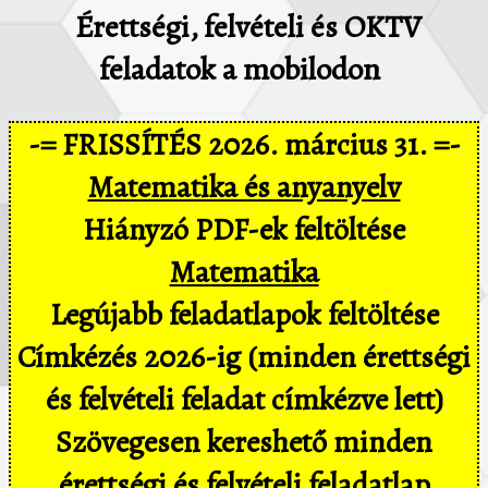
Érettségi, felvételi és OKTV
feladatok a mobilodon
-= FRISSÍTÉS 2026. március 31. =-
Matematika és anyanyelv
Hiányzó PDF-ek feltöltése
Matematika
Legújabb feladatlapok feltöltése
Címkézés 2026-ig (minden érettségi
és felvételi feladat címkézve lett)
Szövegesen kereshető minden
érettségi és felvételi feladatlap