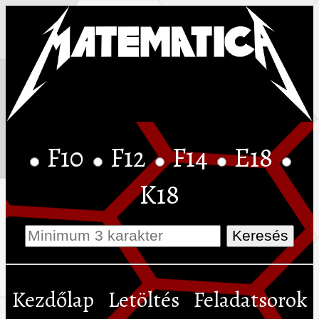
F10
F12
F14
E18
K18
Kezdőlap
Letöltés
Feladatsorok