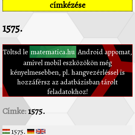
címkézése
1575.
Töltsd le
matematica.hu
Android appomat,
amivel mobil eszközökön még
kényelmesebben, pl. hangvezérléssel is
hozzáférsz az adatbázisban tárolt
feladatokhoz!
Címke:
1575.
1575.