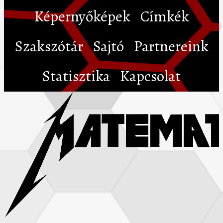
Képernyőképek
Címkék
Szakszótár
Sajtó
Partnereink
Statisztika
Kapcsolat