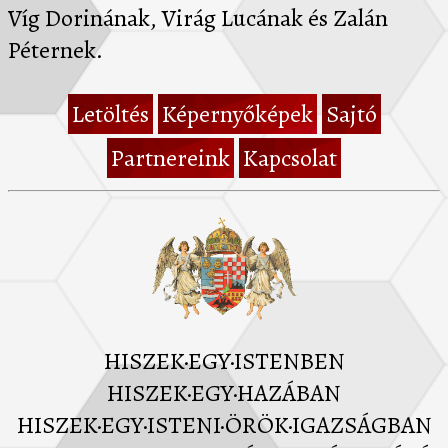
Víg Dorinának, Virág Lucának és Zalán
Péternek.
Letöltés
Képernyőképek
Sajtó
Partnereink
Kapcsolat
HISZEK·EGY·ISTENBEN
HISZEK·EGY·HAZÁBAN
HISZEK·EGY·ISTENI·ÖRÖK·IGAZSÁGBAN