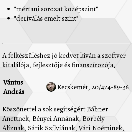
"mértani sorozat középszint"
"deriválás emelt szint"
A felkészüléshez jó kedvet kíván a szoftver
kitalálója, fejlesztője és finanszírozója,
Vántus
Kecskemét, 20/424-89-36
András
Köszönettel a sok segítségért Báhner
Anettnek, Bényei Annának, Borbély
Alíznak, Sárik Szilviának, Vári Noéminek,