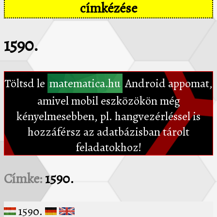
címkézése
1590.
Töltsd le
matematica.hu
Android appomat,
amivel mobil eszközökön még
kényelmesebben, pl. hangvezérléssel is
hozzáférsz az adatbázisban tárolt
feladatokhoz!
Címke:
1590.
1590.