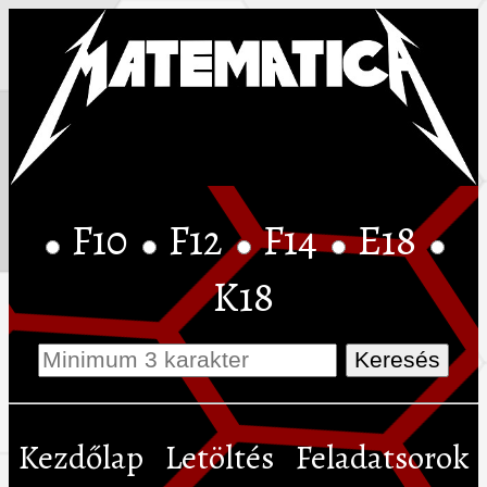
F10
F12
F14
E18
K18
Kezdőlap
Letöltés
Feladatsorok