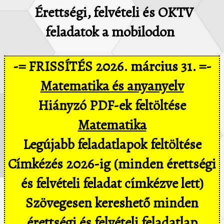
Érettségi, felvételi és OKTV
feladatok a mobilodon
-= FRISSÍTÉS 2026. március 31. =-
Matematika és anyanyelv
Hiányzó PDF-ek feltöltése
Matematika
Legújabb feladatlapok feltöltése
Címkézés 2026-ig (minden érettségi
és felvételi feladat címkézve lett)
Szövegesen kereshető minden
érettségi és felvételi feladatlap