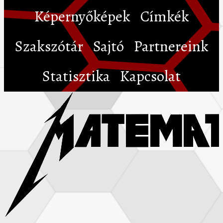
Képernyőképek
Címkék
Szakszótár
Sajtó
Partnereink
Statisztika
Kapcsolat