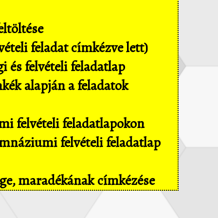
ltöltése
ételi feladat címkézve lett)
és felvételi feladatlap
mkék alapján a feladatok
i felvételi feladatlapokon
náziumi felvételi feladatlap
sége, maradékának címkézése