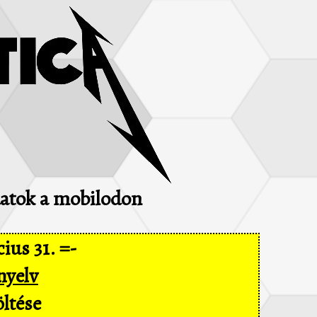
adatok a mobilodon
ius 31. =-
nyelv
ltése