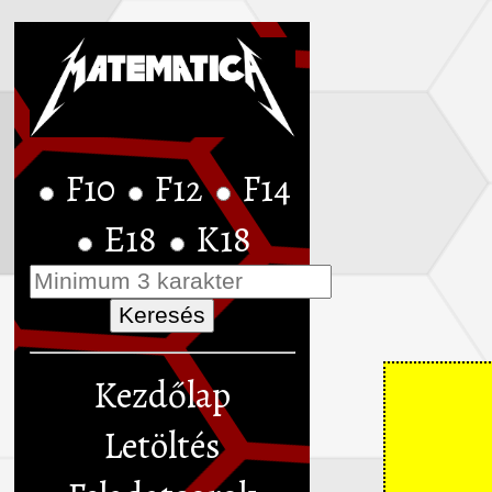
F10
F12
F14
E18
K18
Kezdőlap
Letöltés