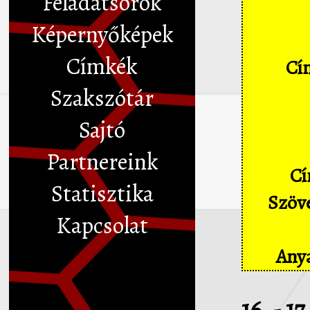
Feladatsorok
Képernyőképek
Címkék
Cím
Szakszótár
Sajtó
Partnereink
Cí
Statisztika
Szöve
Kapcsolat
Anya
16. - 1