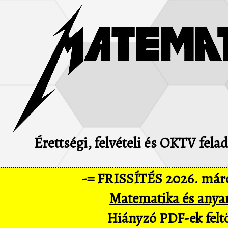
Érettségi, felvételi és OKTV fel
-= FRISSÍTÉS 2026. márc
Matematika és anya
Hiányzó PDF-ek feltö