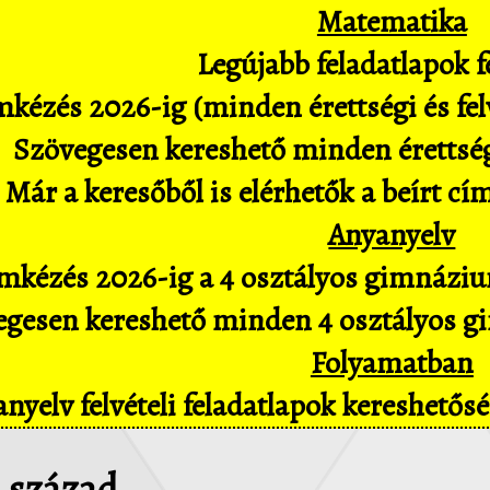
Matematika
Legújabb feladatlapok fe
kézés 2026-ig (minden érettségi és felv
Szövegesen kereshető minden érettségi 
Már a keresőből is elérhetők a beírt cí
Anyanyelv
mkézés 2026-ig a 4 osztályos gimnázium
gesen kereshető minden 4 osztályos gim
Folyamatban
nyelv felvételi feladatlapok kereshető
7. század