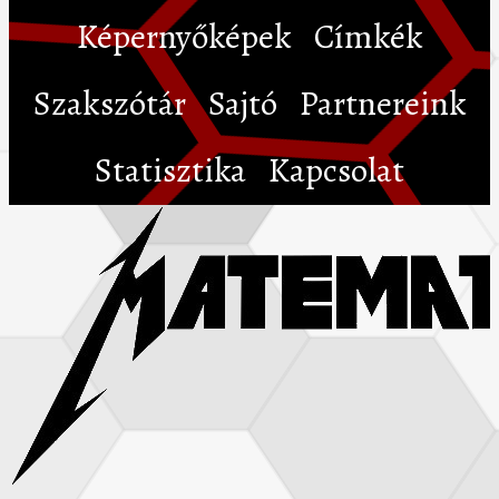
Képernyőképek
Címkék
Szakszótár
Sajtó
Partnereink
Statisztika
Kapcsolat