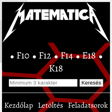
F10
F12
F14
E18
K18
Kezdőlap
Letöltés
Feladatsorok