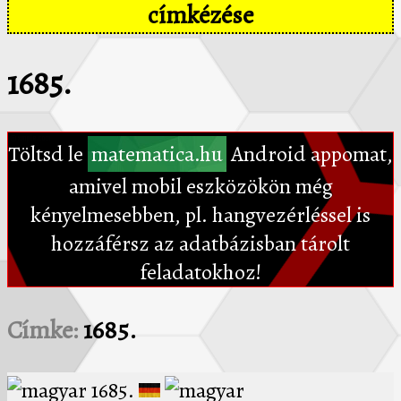
címkézése
1685.
Töltsd le
matematica.hu
Android appomat,
amivel mobil eszközökön még
kényelmesebben, pl. hangvezérléssel is
hozzáférsz az adatbázisban tárolt
feladatokhoz!
Címke:
1685.
1685.