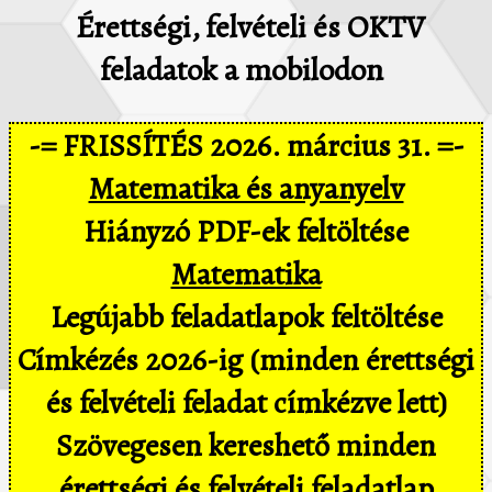
Érettségi, felvételi és OKTV
feladatok a mobilodon
-= FRISSÍTÉS 2026. március 31. =-
Matematika és anyanyelv
Hiányzó PDF-ek feltöltése
Matematika
Legújabb feladatlapok feltöltése
Címkézés 2026-ig (minden érettségi
és felvételi feladat címkézve lett)
Szövegesen kereshető minden
érettségi és felvételi feladatlap