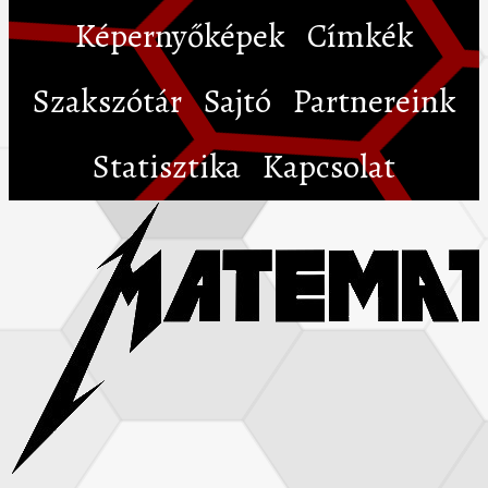
Képernyőképek
Címkék
Szakszótár
Sajtó
Partnereink
Statisztika
Kapcsolat