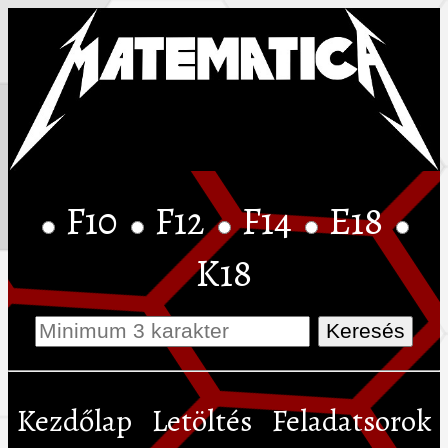
F10
F12
F14
E18
K18
Kezdőlap
Letöltés
Feladatsorok