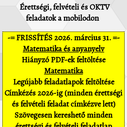
Érettségi, felvételi és OKTV
feladatok a mobilodon
-= FRISSÍTÉS 2026. március 31. =-
Matematika és anyanyelv
Hiányzó PDF-ek feltöltése
Matematika
Legújabb feladatlapok feltöltése
Címkézés 2026-ig (minden érettségi
és felvételi feladat címkézve lett)
Szövegesen kereshető minden
érettségi és felvételi feladatlap