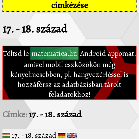
címkézése
17. - 18. század
Töltsd le
matematica.hu
Android appomat,
amivel mobil eszközökön még
kényelmesebben, pl. hangvezérléssel is
hozzáférsz az adatbázisban tárolt
feladatokhoz!
Címke:
17. - 18. század
17. - 18. század