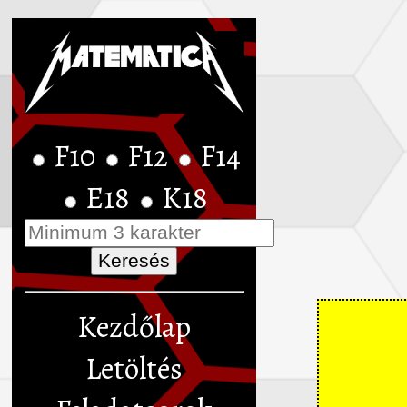
F10
F12
F14
E18
K18
Kezdőlap
Letöltés