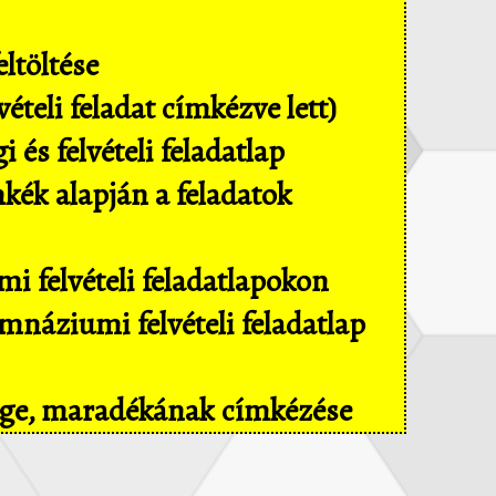
ltöltése
ételi feladat címkézve lett)
és felvételi feladatlap
mkék alapján a feladatok
i felvételi feladatlapokon
náziumi felvételi feladatlap
sége, maradékának címkézése