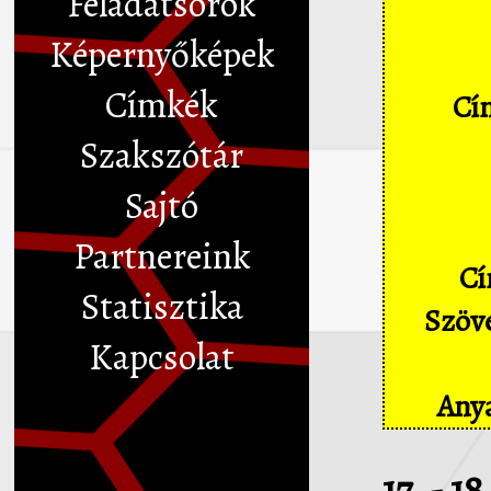
Feladatsorok
Képernyőképek
Címkék
Cím
Szakszótár
Sajtó
Partnereink
Cí
Statisztika
Szöve
Kapcsolat
Anya
17. - 1