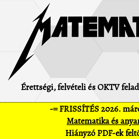
Érettségi, felvételi és OKTV fel
-= FRISSÍTÉS 2026. márc
Matematika és anya
Hiányzó PDF-ek feltö