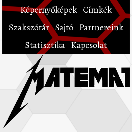
Képernyőképek
Címkék
Szakszótár
Sajtó
Partnereink
Statisztika
Kapcsolat