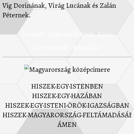
Víg Dorinának, Virág Lucának és Zalán
Péternek.
Letöltés
Képernyőképek
Sajtó
Partnereink
Kapcsolat
HISZEK·EGY·ISTENBEN
HISZEK·EGY·HAZÁBAN
HISZEK·EGY·ISTENI·ÖRÖK·IGAZSÁGBAN
HISZEK·MAGYARORSZÁG·FELTÁMADÁSÁ
ÁMEN