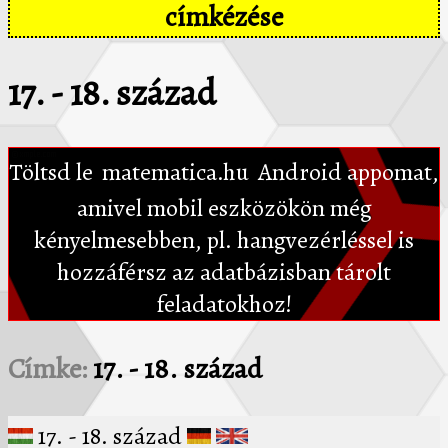
címkézése
17. - 18. század
Töltsd le
matematica.hu
Android appomat,
amivel mobil eszközökön még
kényelmesebben, pl. hangvezérléssel is
hozzáférsz az adatbázisban tárolt
feladatokhoz!
Címke:
17. - 18. század
17. - 18. század