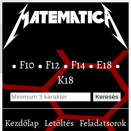
F10
F12
F14
E18
K18
Kezdőlap
Letöltés
Feladatsorok