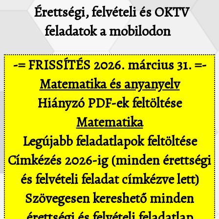
Érettségi, felvételi és OKTV
feladatok a mobilodon
-= FRISSÍTÉS 2026. március 31. =-
Matematika és anyanyelv
Hiányzó PDF-ek feltöltése
Matematika
Legújabb feladatlapok feltöltése
Címkézés 2026-ig (minden érettségi
és felvételi feladat címkézve lett)
Szövegesen kereshető minden
érettségi és felvételi feladatlap