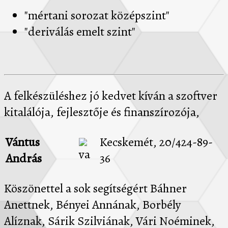
"mértani sorozat középszint"
"deriválás emelt szint"
A felkészüléshez jó kedvet kíván a szoftver
kitalálója, fejlesztője és finanszírozója,
Vántus
Kecskemét, 20/424-89-
András
36
Köszönettel a sok segítségért Báhner
Anettnek, Bényei Annának, Borbély
Alíznak, Sárik Szilviának, Vári Noéminek,